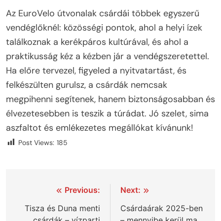
Az EuroVelo útvonalak csárdái többek egyszerű
vendéglőknél: közösségi pontok, ahol a helyi ízek
találkoznak a kerékpáros kultúrával, és ahol a
praktikusság kéz a kézben jár a vendégszeretettel.
Ha előre tervezel, figyeled a nyitvatartást, és
felkészülten gurulsz, a csárdák nemcsak
megpihenni segítenek, hanem biztonságosabban és
élvezetesebben is teszik a túrádat. Jó szelet, sima
aszfaltot és emlékezetes megállókat kívánunk!
Post Views:
185
Bejegyzés
Previous:
Next:
navigáció
Tisza és Duna menti
Csárdaárak 2025-ben
csárdák – vízparti
– mennyibe kerül ma