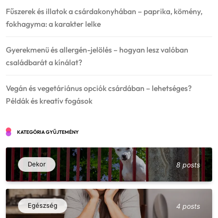
Fűszerek és illatok a csárdakonyhában – paprika, kömény,
fokhagyma: a karakter lelke
Gyerekmenü és allergén-jelölés – hogyan lesz valóban
családbarát a kínálat?
Vegán és vegetáriánus opciók csárdában – lehetséges?
Példák és kreatív fogások
KATEGÓRIA GYŰJTEMÉNY
Dekor
8 posts
Egészség
4 posts