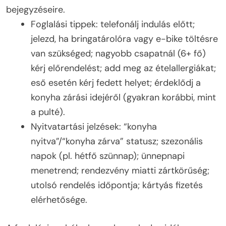
bejegyzéseire.
Foglalási tippek: telefonálj indulás előtt;
jelezd, ha bringatárolóra vagy e-bike töltésre
van szükséged; nagyobb csapatnál (6+ fő)
kérj előrendelést; add meg az ételallergiákat;
eső esetén kérj fedett helyet; érdeklődj a
konyha zárási idejéről (gyakran korábbi, mint
a pulté).
Nyitvatartási jelzések: “konyha
nyitva”/“konyha zárva” statusz; szezonális
napok (pl. hétfő szünnap); ünnepnapi
menetrend; rendezvény miatti zártkörűség;
utolsó rendelés időpontja; kártyás fizetés
elérhetősége.