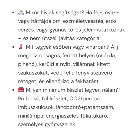
Mikor hívjak segítséget? Ha fej-, nyak-
vagy hátfájdalom, eszméletvesztés, erős
vérzés, vagy gyanús törés jelei mutatkoznak
– ez nem útszéli javítás kategória.
Mit tegyek esőben vagy viharban? Állj
meg biztonságos, fedett helyen (csárda,
pihenő), kerüld a nyílt, villámnak kitett
szakaszokat, vedd fel a fényvisszaverő
réteget, és ellenőrizd a fékhatást.
Milyen minimum készlet legyen nálam?
Pótbelső, foltkészlet, CO2/pumpa,
imbuszkulcsok, láncbontó+patentszem,
minilámpa, energiaszelet, fóliatakaró,
személyes gyógyszerek.