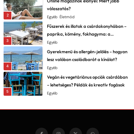
válaszatás?
2
Egyéb
Életmód
Fűszerek és illatok a csárdakonyhában –
paprika, kömény, fokhagyma: a
3
karakter lelke
Egyéb
Gyerekmenü és allergén-jelölés – hogyan
lesz valóban családbarát a kínálat?
4
Egyéb
Vegán és vegetáriánus opciók csárdában
– lehetséges? Példák és kreatív fogások
5
Egyéb
Fesztiválok, falunapok, csárdanapok –
éves programnaptár és élményajánló
6
Egyéb
Vadételek a csárdákban – szarvas,
vaddisznó, fácán: beszerzés és elkészítés