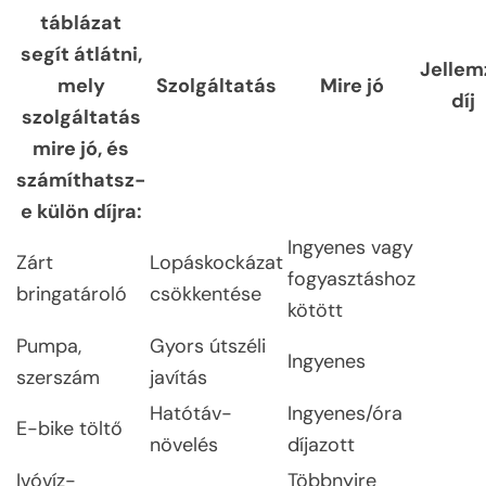
táblázat
segít átlátni,
Jellem
mely
Szolgáltatás
Mire jó
díj
szolgáltatás
mire jó, és
számíthatsz-
e külön díjra:
Ingyenes vagy
Zárt
Lopáskockázat
fogyasztáshoz
bringatároló
csökkentése
kötött
Pumpa,
Gyors útszéli
Ingyenes
szerszám
javítás
Hatótáv-
Ingyenes/óra
E-bike töltő
növelés
díjazott
Ivóvíz-
Többnyire