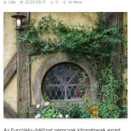
Lilla
2025.08.17.
0
14 Mins
Az EuroVelo-hálózat nemcsak kilométerek ezreit