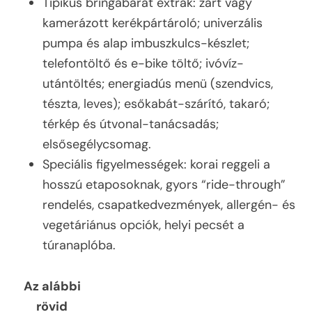
Tipikus bringabarát extrák: zárt vagy
kamerázott kerékpártároló; univerzális
pumpa és alap imbuszkulcs-készlet;
telefontöltő és e-bike töltő; ivóvíz-
utántöltés; energiadús menü (szendvics,
tészta, leves); esőkabát-szárító, takaró;
térkép és útvonal-tanácsadás;
elsősegélycsomag.
Speciális figyelmességek: korai reggeli a
hosszú etaposoknak, gyors “ride-through”
rendelés, csapatkedvezmények, allergén- és
vegetáriánus opciók, helyi pecsét a
túranaplóba.
Az alábbi
rövid