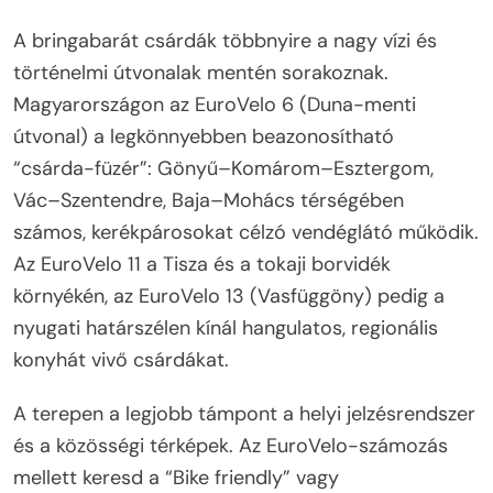
A bringabarát csárdák többnyire a nagy vízi és
történelmi útvonalak mentén sorakoznak.
Magyarországon az EuroVelo 6 (Duna-menti
útvonal) a legkönnyebben beazonosítható
“csárda-füzér”: Gönyű–Komárom–Esztergom,
Vác–Szentendre, Baja–Mohács térségében
számos, kerékpárosokat célzó vendéglátó működik.
Az EuroVelo 11 a Tisza és a tokaji borvidék
környékén, az EuroVelo 13 (Vasfüggöny) pedig a
nyugati határszélen kínál hangulatos, regionális
konyhát vivő csárdákat.
A terepen a legjobb támpont a helyi jelzésrendszer
és a közösségi térképek. Az EuroVelo-számozás
mellett keresd a “Bike friendly” vagy