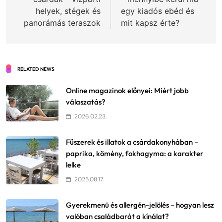
helyek, stégek és
egy kiadós ebéd és
panorámás teraszok
mit kapsz érte?
RELATED NEWS
Online magazinok előnyei: Miért jobb
válaszatás?
2026.02.23.
Fűszerek és illatok a csárdakonyhában –
paprika, kömény, fokhagyma: a karakter
lelke
2025.08.17.
Gyerekmenü és allergén-jelölés – hogyan lesz
valóban családbarát a kínálat?