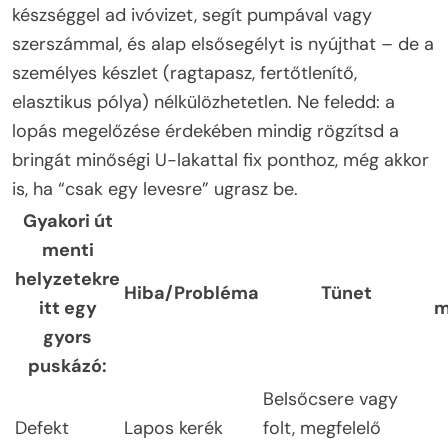
készséggel ad ivóvizet, segít pumpával vagy
szerszámmal, és alap elsősegélyt is nyújthat – de a
személyes készlet (ragtapasz, fertőtlenítő,
elasztikus pólya) nélkülözhetetlen. Ne feledd: a
lopás megelőzése érdekében mindig rögzítsd a
bringát minőségi U-lakattal fix ponthoz, még akkor
is, ha “csak egy levesre” ugrasz be.
Gyakori út
menti
helyzetekre
Hiba/Probléma
Tünet
itt egy
m
gyors
puskázó:
Belsőcsere vagy
Defekt
Lapos kerék
folt, megfelelő