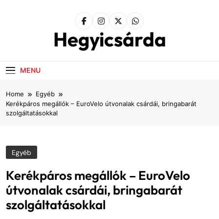
Skip
to
content
Hegyicsárda
MENU
Home
Egyéb
Kerékpáros megállók – EuroVelo útvonalak csárdái, bringabarát
szolgáltatásokkal
Egyéb
Kerékpáros megállók – EuroVelo
útvonalak csárdái, bringabarát
szolgáltatásokkal