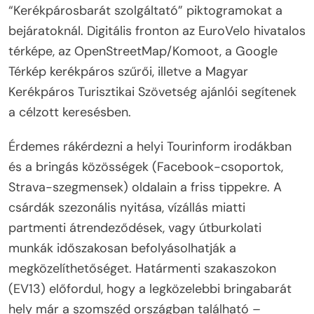
“Kerékpárosbarát szolgáltató” piktogramokat a
bejáratoknál. Digitális fronton az EuroVelo hivatalos
térképe, az OpenStreetMap/Komoot, a Google
Térkép kerékpáros szűrői, illetve a Magyar
Kerékpáros Turisztikai Szövetség ajánlói segítenek
a célzott keresésben.
Érdemes rákérdezni a helyi Tourinform irodákban
és a bringás közösségek (Facebook-csoportok,
Strava-szegmensek) oldalain a friss tippekre. A
csárdák szezonális nyitása, vízállás miatti
partmenti átrendeződések, vagy útburkolati
munkák időszakosan befolyásolhatják a
megközelíthetőséget. Határmenti szakaszokon
(EV13) előfordul, hogy a legközelebbi bringabarát
hely már a szomszéd országban található –