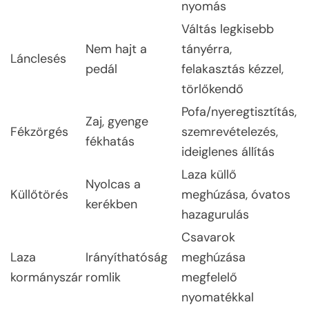
nyomás
Váltás legkisebb
Nem hajt a
tányérra,
Lánclesés
pedál
felakasztás kézzel,
törlőkendő
Pofa/nyeregtisztítás,
Zaj, gyenge
Fékzörgés
szemrevételezés,
fékhatás
ideiglenes állítás
Laza küllő
Nyolcas a
Küllőtörés
meghúzása, óvatos
kerékben
hazagurulás
Csavarok
Laza
Irányíthatóság
meghúzása
kormányszár
romlik
megfelelő
nyomatékkal