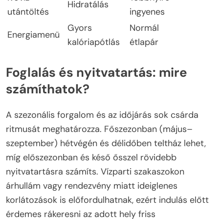
Hidratálás
utántöltés
ingyenes
Gyors
Normál
Energiamenü
kalóriapótlás
étlapár
Foglalás és nyitvatartás: mire
számíthatok?
A szezonális forgalom és az időjárás sok csárda
ritmusát meghatározza. Főszezonban (május–
szeptember) hétvégén és délidőben teltház lehet,
míg előszezonban és késő ősszel rövidebb
nyitvatartásra számíts. Vízparti szakaszokon
árhullám vagy rendezvény miatt ideiglenes
korlátozások is előfordulhatnak, ezért indulás előtt
érdemes rákeresni az adott hely friss