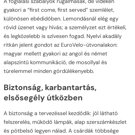
A foglalási szabályok rugalmasak, de vidéken
gyakori a “first come, first served” szemlélet,
különösen ebédidőben. Lemondásnál elég egy
rövid üzenet vagy hívás; a személyzet ezt értékeli,
és legközelebb is szívesen fogad. Nyelvi akadály
ritkán jelent gondot az EuroVelo-útvonalakon:
magyar mellett gyakori az angol és német
alapszintű kommunikáció, de mosollyal és
türelemmel minden gördülékenyebb.
Biztonság, karbantartás,
elsősegély útközben
A biztonság a tervezéssel kezdődik: jól látható
felszerelés, működő lámpák, alap szerszámkészlet
és pótbelső legyen nálad. A csárdák többsége