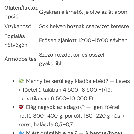
Glutén/laktóz
Gyakran elérhető, jelölve az étlapon
opció
Víz/kancsó
Sok helyen hoznak csapvizet kérésre
Foglalás
Erősen ajánlott 12:00–15:00 sávban
hétvégén
Szezonkezdetkor és ősszel
Ármódosítás
gyakoribb
Mennyibe kerül egy kiadós ebéd? — Leves
+ főétel általában 4 500–8 500 Ft/fő;
turisztikusan 6 500–10 000 Ft.
Elég nagyok az adagok? — Igen, főétel
nettó 300–400 g, pörkölt 180–220 g hús +
köret, halászlé 0,5–0,7 l.
Miért drágább a hal? — A harcsa/fogas