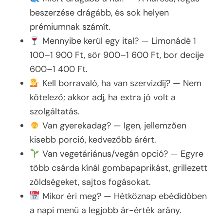
beszerzése drágább, és sok helyen
prémiumnak számít.
Mennyibe kerül egy ital? — Limonádé 1
100–1 900 Ft, sör 900–1 600 Ft, bor decije
600–1 400 Ft.
Kell borravaló, ha van szervizdíj? — Nem
kötelező; akkor adj, ha extra jó volt a
szolgáltatás.
Van gyerekadag? — Igen, jellemzően
kisebb porció, kedvezőbb árért.
Van vegetáriánus/vegán opció? — Egyre
több csárda kínál gombapaprikást, grillezett
zöldségeket, sajtos fogásokat.
Mikor éri meg? — Hétköznap ebédidőben
a napi menü a legjobb ár-érték arány.