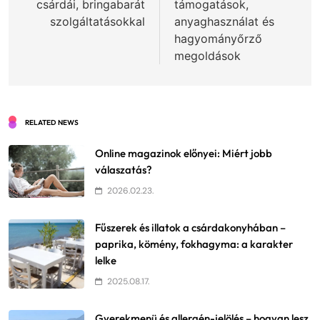
csárdái, bringabarát
támogatások,
szolgáltatásokkal
anyaghasználat és
hagyományőrző
megoldások
RELATED NEWS
Online magazinok előnyei: Miért jobb
válaszatás?
2026.02.23.
Fűszerek és illatok a csárdakonyhában –
paprika, kömény, fokhagyma: a karakter
lelke
2025.08.17.
Gyerekmenü és allergén-jelölés – hogyan lesz