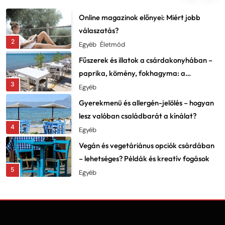
Dekor
Online magazinok előnyei: Miért jobb
válaszatás?
2
Egyéb
Életmód
Fűszerek és illatok a csárdakonyhában –
paprika, kömény, fokhagyma: a
3
karakter lelke
Egyéb
Gyerekmenü és allergén-jelölés – hogyan
lesz valóban családbarát a kínálat?
4
Egyéb
Vegán és vegetáriánus opciók csárdában
– lehetséges? Példák és kreatív fogások
5
Egyéb
Fesztiválok, falunapok, csárdanapok –
éves programnaptár és élményajánló
6
Egyéb