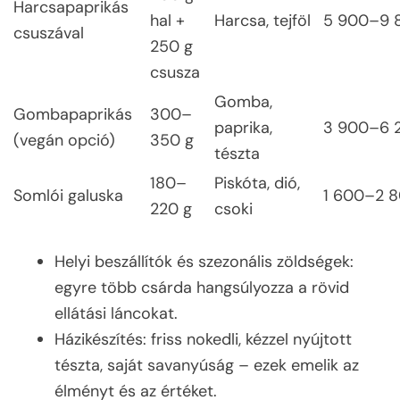
Harcsapaprikás
hal +
Harcsa, tejföl
5 900–9 
csuszával
250 g
csusza
Gomba,
Gombapaprikás
300–
paprika,
3 900–6 
(vegán opció)
350 g
tészta
180–
Piskóta, dió,
Somlói galuska
1 600–2 
220 g
csoki
Helyi beszállítók és szezonális zöldségek:
egyre több csárda hangsúlyozza a rövid
ellátási láncokat.
Házikészítés: friss nokedli, kézzel nyújtott
tészta, saját savanyúság – ezek emelik az
élményt és az értéket.