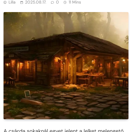
Lilla
2025.08.17.
0
11 Mins
A csárda sokaknál egyet jelent a lelket melengető