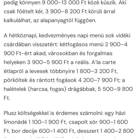
pedig könnyen 9 000–13 000 Ft közé kúszik. Aki
csak főételt kér, 3 900–8 200 Ft körüli árral
kalkulálhat, az alapanyagtól függően.
A hétköznapi, kedvezményes napi menü sok vidéki
csárdában visszatért: kétfogásos menü 2 900–4
900 Ft-ért akad, városokban és forgalmas
helyeken 3 900–5 900 Ft a reális. A’la carte
étlapról a levesek többnyire 1 800–3 200 Ft,
pörköltek és rántott fogások 4 200–7 900 Ft; a
halételek (harcsa, fogas) drágábbak, 5 500–9 800
Ft.
Plusz költségekkel is érdemes számolni: egy házi
limonádé 1 100–1 900 Ft, csapolt sör 900–1 600
Ft, bor decije 600–1 400 Ft, desszert 1 400–2 800