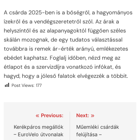
A csárda 2025-ben is a bőségről, a hagyományos
ízekről és a vendégszeretetről szól. Az árak a
helyszíntől és az alapanyagoktól függően széles
skálán mozognak, de egy tudatos választással
továbbra is remek ár-érték arányú, emlékezetes
ebédet kaphatsz. Foglalj időben, nézd meg az
étlapot és a szervizdíjra vonatkozó infókat, és
hagyd, hogy a jóleső falatok elvégezzék a többit.
Post Views:
177
Bejegyzés
Previous:
Next:
navigáció
Kerékpáros megállók
Műemléki csárdák
– EuroVelo útvonalak
felújítása –