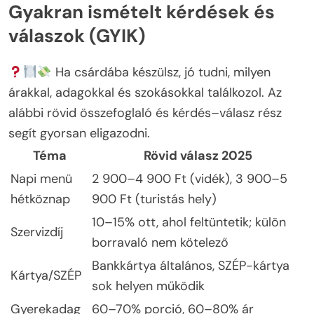
Gyakran ismételt kérdések és
válaszok (GYIK)
Ha csárdába készülsz, jó tudni, milyen
árakkal, adagokkal és szokásokkal találkozol. Az
alábbi rövid összefoglaló és kérdés–válasz rész
segít gyorsan eligazodni.
Téma
Rövid válasz 2025
Napi menü
2 900–4 900 Ft (vidék), 3 900–5
hétköznap
900 Ft (turistás hely)
10–15% ott, ahol feltüntetik; külön
Szervizdíj
borravaló nem kötelező
Bankkártya általános, SZÉP-kártya
Kártya/SZÉP
sok helyen működik
Gyerekadag
60–70% porció, 60–80% ár