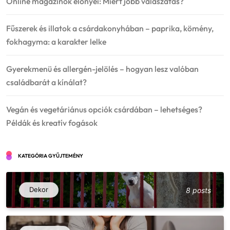
Online magazinok előnyei: Miért jobb válaszatás?
Fűszerek és illatok a csárdakonyhában – paprika, kömény,
fokhagyma: a karakter lelke
Gyerekmenü és allergén-jelölés – hogyan lesz valóban
családbarát a kínálat?
Vegán és vegetáriánus opciók csárdában – lehetséges?
Példák és kreatív fogások
KATEGÓRIA GYŰJTEMÉNY
Dekor
8 posts