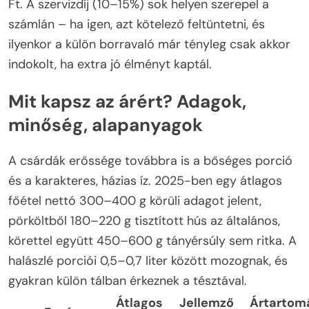
Ft. A szervizdíj (10–15%) sok helyen szerepel a
számlán – ha igen, azt kötelező feltüntetni, és
ilyenkor a külön borravaló már tényleg csak akkor
indokolt, ha extra jó élményt kaptál.
Mit kapsz az árért? Adagok,
minőség, alapanyagok
A csárdák erőssége továbbra is a bőséges porció
és a karakteres, házias íz. 2025-ben egy átlagos
főétel nettó 300–400 g körüli adagot jelent,
pörköltből 180–220 g tisztított hús az általános,
körettel együtt 450–600 g tányérsúly sem ritka. A
halászlé porciói 0,5–0,7 liter között mozognak, és
gyakran külön tálban érkeznek a tésztával.
Átlagos
Jellemző
Ártartom