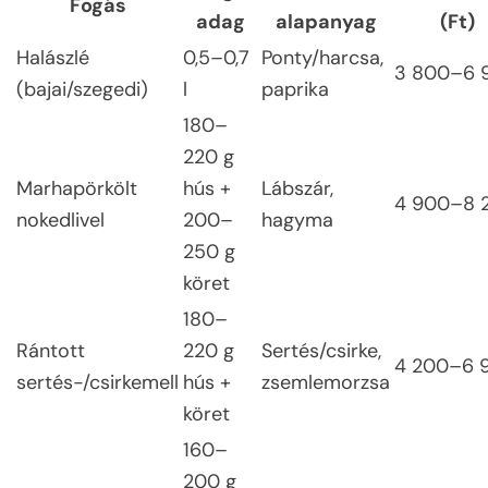
Fogás
adag
alapanyag
(Ft)
Halászlé
0,5–0,7
Ponty/harcsa,
3 800–6 
(bajai/szegedi)
l
paprika
180–
220 g
Marhapörkölt
hús +
Lábszár,
4 900–8 
nokedlivel
200–
hagyma
250 g
köret
180–
Rántott
220 g
Sertés/csirke,
4 200–6 
sertés-/csirkemell
hús +
zsemlemorzsa
köret
160–
200 g