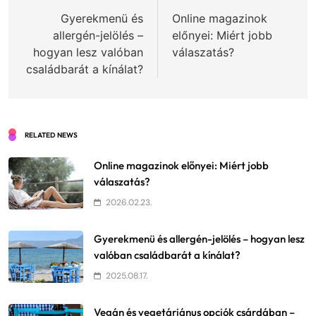
navigáció
Gyerekmenü és
Online magazinok
allergén-jelölés –
előnyei: Miért jobb
hogyan lesz valóban
válaszatás?
családbarát a kínálat?
RELATED NEWS
Online magazinok előnyei: Miért jobb
válaszatás?
2026.02.23.
Gyerekmenü és allergén-jelölés – hogyan lesz
valóban családbarát a kínálat?
2025.08.17.
Vegán és vegetáriánus opciók csárdában –