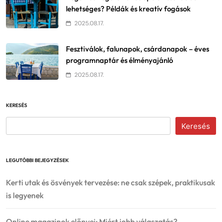
lehetséges? Példák és kreatív fogások
2025.08.17.
Fesztiválok, falunapok, csárdanapok – éves
programnaptár és élményajánló
2025.08.17.
KERESÉS
Keresés
LEGUTÓBBI BEJEGYZÉSEK
Kerti utak és ösvények tervezése: ne csak szépek, praktikusak
is legyenek
Online magazinok előnyei: Miért jobb válaszatás?