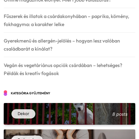
Fűszerek és illatok a csárdakonyhában – paprika, kömény,
fokhagyma: a karakter lelke
Gyerekmenü és allergén-jelölés – hogyan lesz valóban
családbarát a kínálat?
Vegán és vegetáriánus opciók csárdában – lehetséges?
Példák és kreatív fogások
KATEGÓRIA GYŰJTEMÉNY
Dekor
8 posts