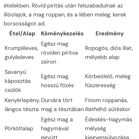
ételekben. Rövid pirítás után felszabadulnak az
illóolajok, a mag roppan, és a lében meleg, kerek
borsosságot ad.
Étel/Alap
Köménykezelés
Eredmény
Egész mag
Krumplileves,
Ropogós, diós illat,
röviden pirítva
gulyásleves
mélyebb alap
zsíron
Savanyú
Egész mag,
Körbeölelő, meleg
káposztás
hosszú főzés
fűszeresség
csülök
Kenyérlepény,
Durvára tört
Finom roppanás,
lángos tészta
mag a tésztában
illatfelhő sütéskor
Egész mag a
Édeskés-hagymás
Pörköltalap
hagymával
mélység
együtt
kiegyensúlyozása