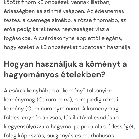
között finom különbségek vannak illatban,
édességben és színmélységben. Az édesnemes
testes, a csemege simább, a rózsa finomabb, az
erős pedig karakteres hegyességet visz a
fogásokba. A csárdakonyha épp attól elegáns,
hogy ezeket a különbségeket tudatosan használja.
Hogyan használjuk a köményt a
hagyományos ételekben?
A csárdakonyhában a „kömény” többnyire
köménymag (Carum carvi), nem pedig római
kömény (Cuminum cyminum). A köménymag
földes, enyhén ánizsos, fás illatával csodásan
kiegyensúlyozza a hagyma-paprika alap édességét,
főleg káposztás, burgonyás és marhahúsos