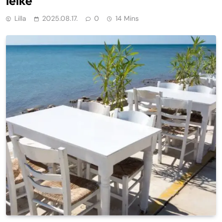
lelke
Lilla
2025.08.17.
0
14 Mins