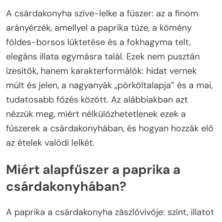
A csárdakonyha szíve-lelke a fűszer: az a finom
arányérzék, amellyel a paprika tüze, a kömény
földes-borsos lüktetése és a fokhagyma telt,
elegáns illata egymásra talál. Ezek nem pusztán
ízesítők, hanem karakterformálók: hidat vernek
múlt és jelen, a nagyanyák „pörköltalapja” és a mai,
tudatosabb főzés között. Az alábbiakban azt
nézzük meg, miért nélkülözhetetlenek ezek a
fűszerek a csárdakonyhában, és hogyan hozzák elő
az ételek valódi lelkét.
Miért alapfűszer a paprika a
csárdakonyhában?
A paprika a csárdakonyha zászlóvivője: színt, illatot