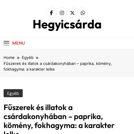
Skip
to
content
Hegyicsárda
MENU
Home
Egyéb
Fűszerek és illatok a csárdakonyhában – paprika, kömény,
fokhagyma: a karakter lelke
Egyéb
Fűszerek és illatok a
csárdakonyhában – paprika,
kömény, fokhagyma: a karakter