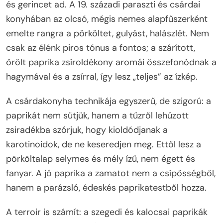
és gerincet ad. A 19. századi paraszti és csárdai
konyhában az olcsó, mégis nemes alapfűszerként
emelte rangra a pörköltet, gulyást, halászlét. Nem
csak az élénk piros tónus a fontos; a szárított,
őrölt paprika zsíroldékony aromái összefonódnak a
hagymával és a zsírral, így lesz „teljes” az ízkép.
A csárdakonyha technikája egyszerű, de szigorú: a
paprikát nem sütjük, hanem a tűzről lehúzott
zsiradékba szórjuk, hogy kioldódjanak a
karotinoidok, de ne keseredjen meg. Ettől lesz a
pörköltalap selymes és mély ízű, nem égett és
fanyar. A jó paprika a zamatot nem a csípősségből,
hanem a parázsló, édeskés paprikatestből hozza.
A terroir is számít: a szegedi és kalocsai paprikák