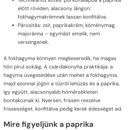
előtt röviden, alacsony lángon;
fokhagymakrémnek lassan konfitálva.
Párosítás: zsír, paprikakrém, köménymag,
majoránna – egymást emelik, nem
versengenek.
A fokhagyma könnyen megkeseredik, ha magas
hőn pirul sokáig. A csárdakonyha praktikája: a
hagyma üvegesedése után mehet a fokhagyma,
majd azonnal jöjjön a tűzről lehúzás és a paprika,
így együtt, alacsonyabb hőmérsékleten
bontakoznak ki. Nyersen, frissen reszelve
frissességet, konfitálva pedig kerek édességet ad.
Mire figyeljünk a paprika