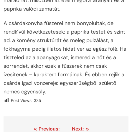
maradhat, miközben az étel megőrzi arányait és a
paprika valódi zamatát.
A csárdakonyha fűszerei nem bonyolultak, de
rendkívül következetesek: a paprika testet és színt
ad, a kömény struktúrát és meleg pulzálást, a
fokhagyma pedig illatos hidat ver az egész fölé. Ha
tiszteled az alapanyagokat, ismered a hőt és a
sorrendet, akkor ezek a fűszerek nem csak
ízesítenek – karaktert formálnak. És ebben rejlik a
csárda igazi vonzereje: egyszerűségből születő
nemes egyensúly.
Post Views:
335
Bejegyzés
Previous:
Next: