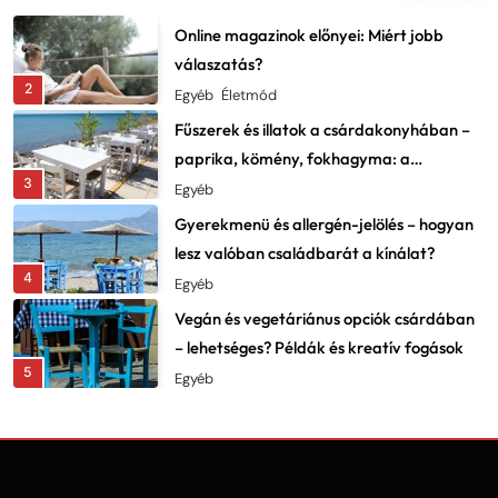
Dekor
Online magazinok előnyei: Miért jobb
válaszatás?
2
Egyéb
Életmód
Fűszerek és illatok a csárdakonyhában –
paprika, kömény, fokhagyma: a
3
karakter lelke
Egyéb
Gyerekmenü és allergén-jelölés – hogyan
lesz valóban családbarát a kínálat?
4
Egyéb
Vegán és vegetáriánus opciók csárdában
– lehetséges? Példák és kreatív fogások
5
Egyéb
Fesztiválok, falunapok, csárdanapok –
éves programnaptár és élményajánló
6
Egyéb