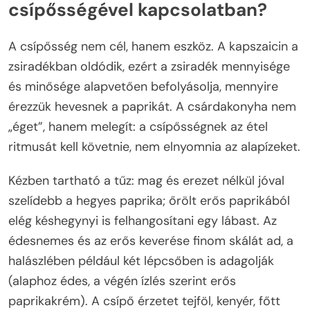
csípősségével kapcsolatban?
A csípősség nem cél, hanem eszköz. A kapszaicin a
zsiradékban oldódik, ezért a zsiradék mennyisége
és minősége alapvetően befolyásolja, mennyire
érezzük hevesnek a paprikát. A csárdakonyha nem
„éget”, hanem melegít: a csípősségnek az étel
ritmusát kell követnie, nem elnyomnia az alapízeket.
Kézben tartható a tűz: mag és erezet nélkül jóval
szelídebb a hegyes paprika; őrölt erős paprikából
elég késhegynyi is felhangosítani egy lábast. Az
édesnemes és az erős keverése finom skálát ad, a
halászlében például két lépcsőben is adagolják
(alaphoz édes, a végén ízlés szerint erős
paprikakrém). A csípő érzetet tejföl, kenyér, főtt