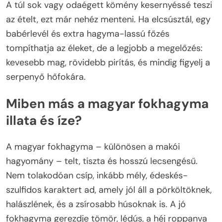
A túl sok vagy odaégett kömény kesernyéssé teszi
az ételt, ezt már nehéz menteni. Ha elcsúsztál, egy
babérlevél és extra hagyma-lassú főzés
tompíthatja az éleket, de a legjobb a megelőzés:
kevesebb mag, rövidebb pirítás, és mindig figyelj a
serpenyő hőfokára.
Miben más a magyar fokhagyma
illata és íze?
A magyar fokhagyma – különösen a makói
hagyomány – telt, tiszta és hosszú lecsengésű.
Nem tolakodóan csíp, inkább mély, édeskés-
szulfidos karaktert ad, amely jól áll a pörköltöknek,
halászlének, és a zsírosabb húsoknak is. A jó
fokhagyma gerezdje tömör, lédús, a héj roppanva