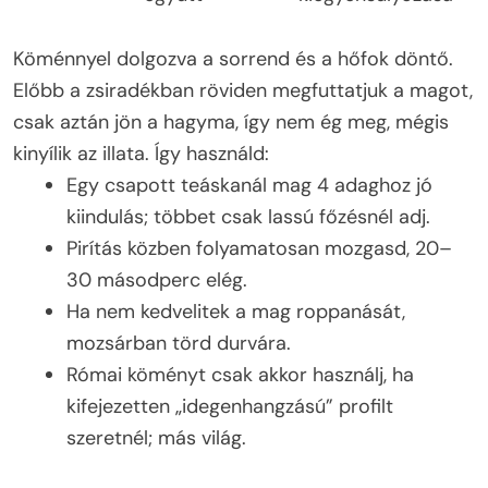
Köménnyel dolgozva a sorrend és a hőfok döntő.
Előbb a zsiradékban röviden megfuttatjuk a magot,
csak aztán jön a hagyma, így nem ég meg, mégis
kinyílik az illata. Így használd:
Egy csapott teáskanál mag 4 adaghoz jó
kiindulás; többet csak lassú főzésnél adj.
Pirítás közben folyamatosan mozgasd, 20–
30 másodperc elég.
Ha nem kedvelitek a mag roppanását,
mozsárban törd durvára.
Római köményt csak akkor használj, ha
kifejezetten „idegenhangzású” profilt
szeretnél; más világ.