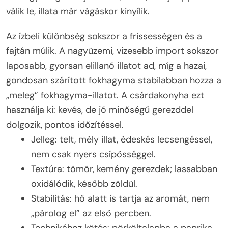
válik le, illata már vágáskor kinyílik.
Az ízbeli különbség sokszor a frissességen és a
fajtán múlik. A nagyüzemi, vizesebb import sokszor
laposabb, gyorsan elillanó illatot ad, míg a hazai,
gondosan szárított fokhagyma stabilabban hozza a
„meleg” fokhagyma-illatot. A csárdakonyha ezt
használja ki: kevés, de jó minőségű gerezddel
dolgozik, pontos időzítéssel.
Jelleg: telt, mély illat, édeskés lecsengéssel,
nem csak nyers csípősséggel.
Textúra: tömör, kemény gerezdek; lassabban
oxidálódik, később zöldül.
Stabilitás: hő alatt is tartja az aromát, nem
„párolog el” az első percben.
Technikához kötés: pörköltalapba a paprika