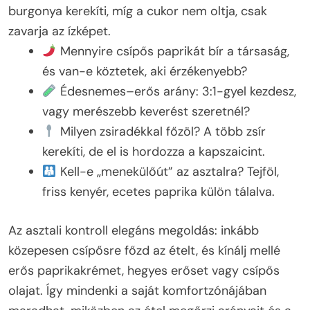
burgonya kerekíti, míg a cukor nem oltja, csak
zavarja az ízképet.
Mennyire csípős paprikát bír a társaság,
és van-e köztetek, aki érzékenyebb?
Édesnemes–erős arány: 3:1-gyel kezdesz,
vagy merészebb keverést szeretnél?
Milyen zsiradékkal főzöl? A több zsír
kerekíti, de el is hordozza a kapszaicint.
Kell-e „menekülőút” az asztalra? Tejföl,
friss kenyér, ecetes paprika külön tálalva.
Az asztali kontroll elegáns megoldás: inkább
közepesen csípősre főzd az ételt, és kínálj mellé
erős paprikakrémet, hegyes erőset vagy csípős
olajat. Így mindenki a saját komfortzónájában