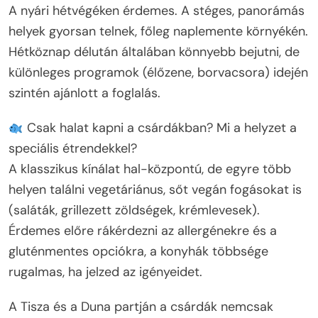
A nyári hétvégéken érdemes. A stéges, panorámás
helyek gyorsan telnek, főleg naplemente környékén.
Hétköznap délután általában könnyebb bejutni, de
különleges programok (élőzene, borvacsora) idején
szintén ajánlott a foglalás.
Csak halat kapni a csárdákban? Mi a helyzet a
speciális étrendekkel?
A klasszikus kínálat hal-központú, de egyre több
helyen találni vegetáriánus, sőt vegán fogásokat is
(saláták, grillezett zöldségek, krémlevesek).
Érdemes előre rákérdezni az allergénekre és a
gluténmentes opciókra, a konyhák többsége
rugalmas, ha jelzed az igényeidet.
A Tisza és a Duna partján a csárdák nemcsak