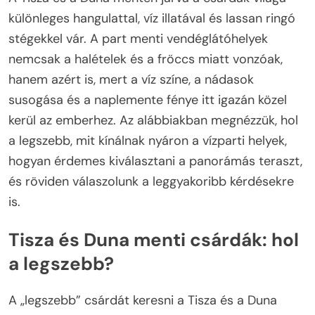
különleges hangulattal, víz illatával és lassan ringó
stégekkel vár. A part menti vendéglátóhelyek
nemcsak a halételek és a fröccs miatt vonzóak,
hanem azért is, mert a víz színe, a nádasok
susogása és a naplemente fénye itt igazán közel
kerül az emberhez. Az alábbiakban megnézzük, hol
a legszebb, mit kínálnak nyáron a vízparti helyek,
hogyan érdemes kiválasztani a panorámás teraszt,
és röviden válaszolunk a leggyakoribb kérdésekre
is.
Tisza és Duna menti csárdák: hol
a legszebb?
A „legszebb” csárdát keresni a Tisza és a Duna