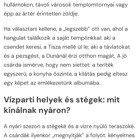
hullámokon, távoli városok templomtornyai vagy
épp az ártér érintetlen zöldje.
Ha választani kellene, a „legszebb” ott van, ahol a
hangulat találkozik a saját tempónkkal: aki a
csendet keresi, a Tisza mellé ül le; aki a távlatokat
és a pezsgést, a Dunánál érzi otthon magát. A jó
csárda ismérve, hogy nem siettet: a teríték
egyszerű, a konyha őszinte, a kilátás pedig eltesz
egy képet az emlékezetünk albumába.
Vízparti helyek és stégek: mit
kínálnak nyáron?
A nyári szezon a stégeké és a vízre nyúló teraszoké.
A csárdák ilyenkor „megnyitják” a folyót: kényelmes