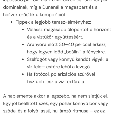
dominálnak, míg a Dunánál a magaspart és a
hídívek erősítik a kompozíciót.
Tippek a legjobb terasz-élményhez:
Válassz magasabb ülőpontot a horizont
és a víztükör együtteséért.
Aranyóra előtt 30–40 perccel érkezz,
hogy legyen időd „beállni” a fényekre.
Szélfogót vagy könnyű kendőt vigyél: a
víz felett estére lehűl a levegő.
Ha fotózol, polarizációs szűrővel
tisztább lesz a víz textúrája.
A naplemente akkor a legszebb, ha nem sietjük el.
Egy jól beállított szék, egy pohár könnyű bor vagy
szóda, és a folyó lassú, hullámzó ritmusa – ez az,