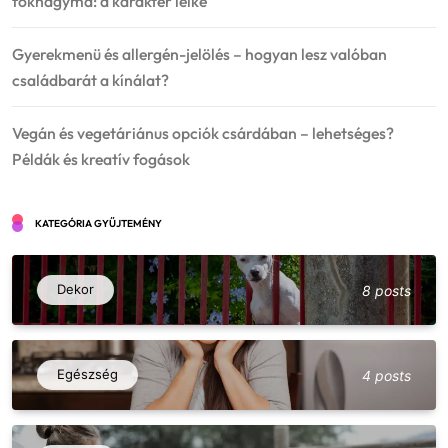
fokhagyma: a karakter lelke
Gyerekmenü és allergén-jelölés – hogyan lesz valóban
családbarát a kínálat?
Vegán és vegetáriánus opciók csárdában – lehetséges?
Példák és kreatív fogások
KATEGÓRIA GYŰJTEMÉNY
Dekor
8 posts
Egészség
4 posts
Vegán és vegetáriánus opciók csárdában