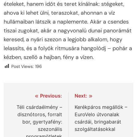
ételeket, hanem időt és teret kínálnak: stégeket,
ahova ki lehet ülni, teraszokat, ahonnan a víz
hullámaiban látszik a naplemente. Akár a csendes
tiszai zugokat, akár a nagyvonalú dunai panorámát
keresed, a nyári szezon a legjobb alkalom, hogy
lelassíts, és a folyók ritmusára hangolódj – pohár a
kézben, szellő a hajban, fény a vízen.
Post Views:
196
Bejegyzés
Previous:
Next:
navigáció
Téli csárdaélmény –
Kerékpáros megállók –
disznótoros, forralt
EuroVelo útvonalak
bor, gyertyafény:
csárdái, bringabarát
szezonális
szolgáltatásokkal
programötletek