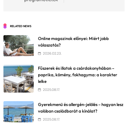
RELATED NEWS
Online magazinok előnyei: Miért jobb
válaszatás?
2026.02.23.
Fűszerek és illatok a csárdakonyhában –
paprika, kömény, fokhagyma: a karakter
lelke
2025.08.17.
Gyerekmenü és allergén-jelölés – hogyan lesz
valóban családbarát a kínálat?
2025.08.17.