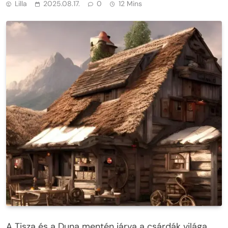
Lilla
2025.08.17.
0
12 Mins
A Tisza és a Duna mentén járva a csárdák világa