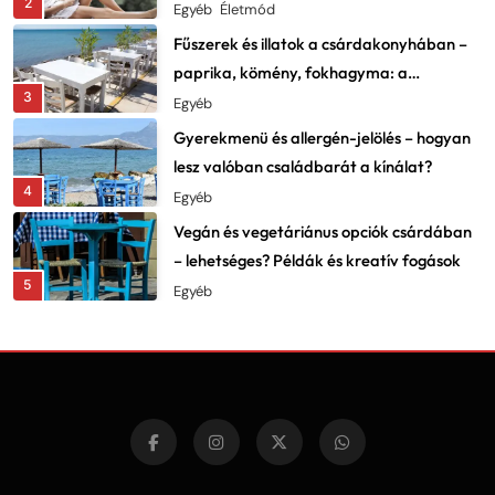
2
Egyéb
Életmód
Fűszerek és illatok a csárdakonyhában –
paprika, kömény, fokhagyma: a
3
karakter lelke
Egyéb
Gyerekmenü és allergén-jelölés – hogyan
lesz valóban családbarát a kínálat?
4
Egyéb
Vegán és vegetáriánus opciók csárdában
– lehetséges? Példák és kreatív fogások
5
Egyéb
Fesztiválok, falunapok, csárdanapok –
éves programnaptár és élményajánló
6
Egyéb
Vadételek a csárdákban – szarvas,
vaddisznó, fácán: beszerzés és elkészítés
7
Egyéb