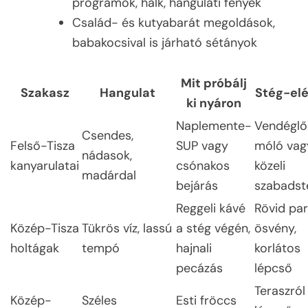
programok, halk, hangulati fények
Család- és kutyabarát megoldások,
babakocsival is járható sétányok
Mit próbálj
Szakasz
Hangulat
Stég-elé
ki nyáron
Naplemente-
Vendéglő
Csendes,
Felső-Tisza
SUP vagy
móló vag
nádasok,
kanyarulatai
csónakos
közeli
madárdal
bejárás
szabadst
Reggeli kávé
Rövid par
Közép-Tisza
Tükrös víz, lassú
a stég végén,
ösvény,
holtágak
tempó
hajnali
korlátos
pecázás
lépcső
Teraszról
Közép-
Széles
Esti fröccs