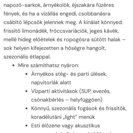
napozó-sarkok, árnyékolók, éjszakára füzéres
fények, és ha a vízállás engedi, csobbanásra
csábító lépcsők jelennek meg. A kínálat könnyed:
frissítő limonádék, fröccsvariációk, jeges kávék,
mellé hideg előételek és ropogósra sütött halak –
sok helyen kifejezetten a hőségre hangolt,
szezonális étlappal.
Mire számíthatsz nyáron:
Árnyékos stég- és parti ülések,
napvitorlák alatt
Vízparti aktivitások (SUP, evezés,
csónakbérlés – helyfüggően)
Könnyű, szezonális fogások és frissítők,
koradélutáni „light” menük
Esti élőzene vagy akusztikus