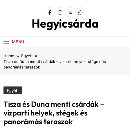
Skip
to
content
Hegyicsárda
MENU
Home
Egyéb
Tisza és Duna menti csárdák – vízparti helyek, stégek és
panorámás teraszok
Egyéb
Tisza és Duna menti csárdák –
vízparti helyek, stégek és
panorámás teraszok