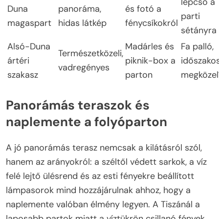
lépcső a
Duna
panoráma,
és fotó a
parti
magaspart
hidas látkép
fénycsíkokról
sétányra
Alsó-Duna
Madárles és
Fa palló,
Természetközeli,
ártéri
piknik-box a
időszako
vadregényes
szakasz
parton
megközel
Panorámás teraszok és
naplemente a folyóparton
A jó panorámás terasz nemcsak a kilátásról szól,
hanem az arányokról: a széltől védett sarkok, a víz
felé lejtő ülésrend és az esti fényekre beállított
lámpasorok mind hozzájárulnak ahhoz, hogy a
naplemente valóban élmény legyen. A Tiszánál a
laposabb partok miatt a víztükrön csillanó fények