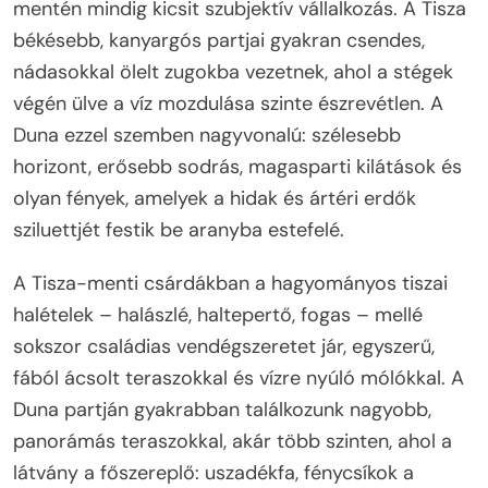
mentén mindig kicsit szubjektív vállalkozás. A Tisza
békésebb, kanyargós partjai gyakran csendes,
nádasokkal ölelt zugokba vezetnek, ahol a stégek
végén ülve a víz mozdulása szinte észrevétlen. A
Duna ezzel szemben nagyvonalú: szélesebb
horizont, erősebb sodrás, magasparti kilátások és
olyan fények, amelyek a hidak és ártéri erdők
sziluettjét festik be aranyba estefelé.
A Tisza-menti csárdákban a hagyományos tiszai
halételek – halászlé, haltepertő, fogas – mellé
sokszor családias vendégszeretet jár, egyszerű,
fából ácsolt teraszokkal és vízre nyúló mólókkal. A
Duna partján gyakrabban találkozunk nagyobb,
panorámás teraszokkal, akár több szinten, ahol a
látvány a főszereplő: uszadékfa, fénycsíkok a