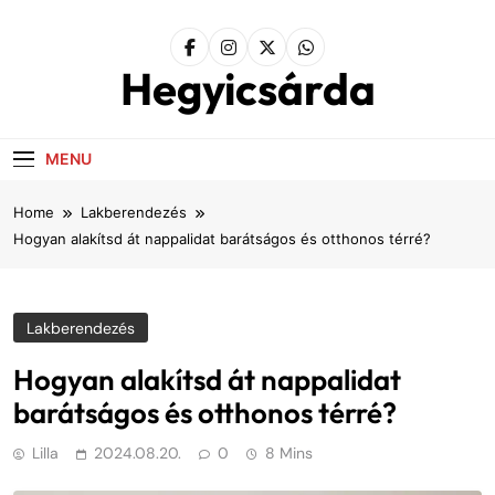
Skip
to
content
Hegyicsárda
MENU
Home
Lakberendezés
Hogyan alakítsd át nappalidat barátságos és otthonos térré?
Lakberendezés
Hogyan alakítsd át nappalidat
barátságos és otthonos térré?
Lilla
2024.08.20.
0
8 Mins