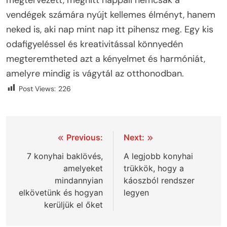
vendégek számára nyújt kellemes élményt, hanem
neked is, aki nap mint nap itt pihensz meg. Egy kis
odafigyeléssel és kreativitással könnyedén
megteremtheted azt a kényelmet és harmóniát,
amelyre mindig is vágytál az otthonodban.
Post Views:
226
Bejegyzés
Previous:
Next:
navigáció
7 konyhai baklövés,
A legjobb konyhai
amelyeket
trükkök, hogy a
mindannyian
káoszból rendszer
elkövetünk és hogyan
legyen
kerüljük el őket