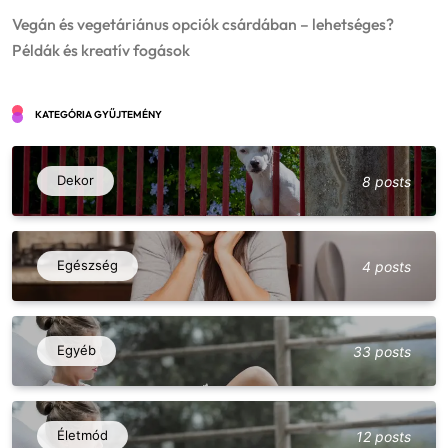
Vegán és vegetáriánus opciók csárdában – lehetséges?
Példák és kreatív fogások
KATEGÓRIA GYŰJTEMÉNY
Dekor
8 posts
Egészség
4 posts
Vegán és vegetáriánus opciók csárdában
– lehetséges? Példák és kreatív fogások
Egyéb
33 posts
5
Egyéb
Fesztiválok, falunapok, csárdanapok –
éves programnaptár és élményajánló
Életmód
12 posts