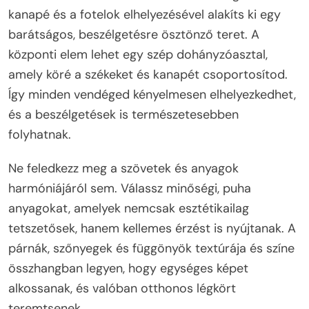
kanapé és a fotelok elhelyezésével alakíts ki egy
barátságos, beszélgetésre ösztönző teret. A
központi elem lehet egy szép dohányzóasztal,
amely köré a székeket és kanapét csoportosítod.
Így minden vendéged kényelmesen elhelyezkedhet,
és a beszélgetések is természetesebben
folyhatnak.
Ne feledkezz meg a szövetek és anyagok
harmóniájáról sem. Válassz minőségi, puha
anyagokat, amelyek nemcsak esztétikailag
tetszetősek, hanem kellemes érzést is nyújtanak. A
párnák, szőnyegek és függönyök textúrája és színe
összhangban legyen, hogy egységes képet
alkossanak, és valóban otthonos légkört
teremtsenek.