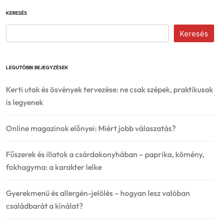
KERESÉS
Keresés
LEGUTÓBBI BEJEGYZÉSEK
Kerti utak és ösvények tervezése: ne csak szépek, praktikusak
is legyenek
Online magazinok előnyei: Miért jobb válaszatás?
Fűszerek és illatok a csárdakonyhában – paprika, kömény,
fokhagyma: a karakter lelke
Gyerekmenü és allergén-jelölés – hogyan lesz valóban
családbarát a kínálat?