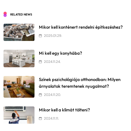
RELATED NEWS
Mikor kell konténert rendelni építkezéshez?
2025.01.29.
Mi kell egy konyhába?
2024.11.24.
Színek pszichológiája otthonodban: Milyen
árnyalatok teremtenek nyugalmat?
2024.11.20.
Mikor kell a klímát tölteni?
2024.11.11.