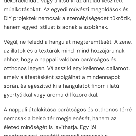
dekorációidat, vagy állítsd ki az általad készített
műalkotásokat. Az egyedi művészi megoldások és
DIY projektek nemcsak a személyiségedet tükrözik,
hanem egyedi stílust is adnak a szobának.
Végül, ne feledd a hangulat megteremtését. A zene,
az illatok és a textúrák mind-mind hozzájárulnak
ahhoz, hogy a nappali valóban barátságos és
otthonos legyen. Válassz ki egy kellemes dallamot,
amely aláfestésként szolgálhat a mindennapok
során, és egészítsd ki a hangulatot finom illatú
gyertyákkal vagy aroma diffúzorokkal.
A nappali átalakítása barátságos és otthonos térré
nemcsak a belső tér megjelenését, hanem az
életed minőségét is javíthatja. Egy jól
megtervezett, meghitt nappali nemcsak a