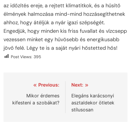
az időzítés ereje, a rejtett klímatitkok, és a hűsítő
élmények halmozása mind-mind hozzásegíthetnek
ahhoz, hogy átéljük a nyár igazi szépségét.
Engedjük, hogy minden kis friss fuvallat és vízcsepp
vezessen minket egy hűvösebb és energikusabb
jövő felé. Légy te is a saját nyári hőstetted hős!
Post Views:
395
Bejegyzés
Previous:
Next:
navigáció
Mikor érdemes
Elegáns karácsonyi
kifesteni a szobákat?
asztaldekor ötletek
stílusosan