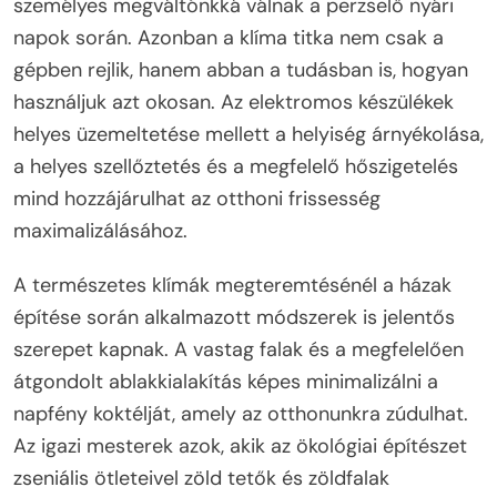
személyes megváltónkká válnak a perzselő nyári
napok során. Azonban a klíma titka nem csak a
gépben rejlik, hanem abban a tudásban is, hogyan
használjuk azt okosan. Az elektromos készülékek
helyes üzemeltetése mellett a helyiség árnyékolása,
a helyes szellőztetés és a megfelelő hőszigetelés
mind hozzájárulhat az otthoni frissesség
maximalizálásához.
A természetes klímák megteremtésénél a házak
építése során alkalmazott módszerek is jelentős
szerepet kapnak. A vastag falak és a megfelelően
átgondolt ablakkialakítás képes minimalizálni a
napfény koktélját, amely az otthonunkra zúdulhat.
Az igazi mesterek azok, akik az ökológiai építészet
zseniális ötleteivel zöld tetők és zöldfalak