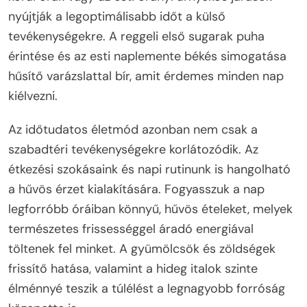
nyújtják a legoptimálisabb időt a külső
tevékenységekre. A reggeli első sugarak puha
érintése és az esti naplemente békés simogatása
hűsítő varázslattal bír, amit érdemes minden nap
kiélvezni.
Az időtudatos életmód azonban nem csak a
szabadtéri tevékenységekre korlátozódik. Az
étkezési szokásaink és napi rutinunk is hangolható
a hűvös érzet kialakítására. Fogyasszuk a nap
legforróbb óráiban könnyű, hűvös ételeket, melyek
természetes frissességgel áradó energiával
töltenek fel minket. A gyümölcsök és zöldségek
frissítő hatása, valamint a hideg italok szinte
élménnyé teszik a túlélést a legnagyobb forróság