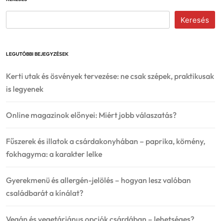
Keresés
LEGUTÓBBI BEJEGYZÉSEK
Kerti utak és ösvények tervezése: ne csak szépek, praktikusak
is legyenek
Online magazinok előnyei: Miért jobb válaszatás?
Fűszerek és illatok a csárdakonyhában – paprika, kömény,
fokhagyma: a karakter lelke
Gyerekmenü és allergén-jelölés – hogyan lesz valóban
családbarát a kínálat?
Vegán és vegetáriánus opciók csárdában – lehetséges?