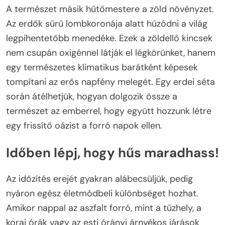
A természet másik hűtőmestere a zöld növényzet.
Az erdők sűrű lombkoronája alatt húzódni a világ
legpihentetőbb menedéke. Ezek a zöldellő kincsek
nem csupán oxigénnel látják el légkörünket, hanem
egy természetes klimatikus barátként képesek
tompítani az erős napfény melegét. Egy erdei séta
során átélhetjük, hogyan dolgozik össze a
természet az emberrel, hogy együtt hozzunk létre
egy frissítő oázist a forró napok ellen.
Időben lépj, hogy hűs maradhass!
Az időzítés erejét gyakran alábecsüljük, pedig
nyáron egész életmódbeli különbséget hozhat.
Amikor nappal az aszfalt forró, mint a tűzhely, a
korai órák vagy az esti órányi árnyékos járások