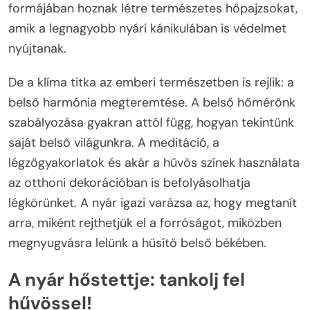
formájában hoznak létre természetes hőpajzsokat,
amik a legnagyobb nyári kánikulában is védelmet
nyújtanak.
De a klíma titka az emberi természetben is rejlik: a
belső harmónia megteremtése. A belső hőmérőnk
szabályozása gyakran attól függ, hogyan tekintünk
saját belső világunkra. A meditáció, a
légzőgyakorlatok és akár a hűvös színek használata
az otthoni dekorációban is befolyásolhatja
légkörünket. A nyár igazi varázsa az, hogy megtanít
arra, miként rejthetjük el a forróságot, miközben
megnyugvásra lelünk a hűsítő belső békében.
A nyár hőstettje: tankolj fel
hűvössel!