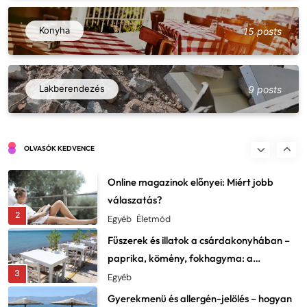
Vadételek a csárdákban – szarvas,
vaddisznó, fácán: beszerzés és elkészítés
Konyha
15 posts
7
Egyéb
Csárda a filmben és irodalomban –
ikonikus jelenetek és kulturális
Lakberendezés
9 posts
8
lenyomatok
Egyéb
Kerti utak és ösvények tervezése: ne csak
szépek, praktikusak is legyenek
OLVASÓK KEDVENCE
1
Dekor
Online magazinok előnyei: Miért jobb
válaszatás?
2
Egyéb
Életmód
Fűszerek és illatok a csárdakonyhában –
paprika, kömény, fokhagyma: a
3
karakter lelke
Egyéb
Gyerekmenü és allergén-jelölés – hogyan