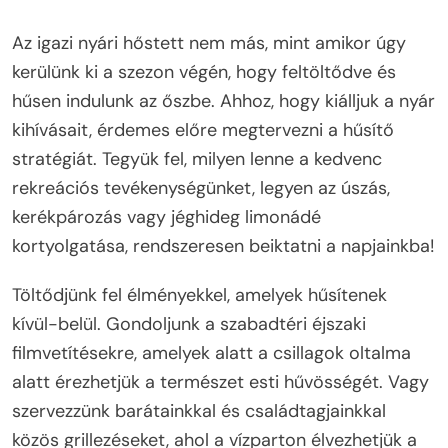
Az igazi nyári hőstett nem más, mint amikor úgy
kerülünk ki a szezon végén, hogy feltöltődve és
hűsen indulunk az őszbe. Ahhoz, hogy kiálljuk a nyár
kihívásait, érdemes előre megtervezni a hűsítő
stratégiát. Tegyük fel, milyen lenne a kedvenc
rekreációs tevékenységünket, legyen az úszás,
kerékpározás vagy jéghideg limonádé
kortyolgatása, rendszeresen beiktatni a napjainkba!
Töltődjünk fel élményekkel, amelyek hűsítenek
kívül-belül. Gondoljunk a szabadtéri éjszaki
filmvetítésekre, amelyek alatt a csillagok oltalma
alatt érezhetjük a természet esti hűvösségét. Vagy
szervezzünk barátainkkal és családtagjainkkal
közös grillezéseket, ahol a vízparton élvezhetjük a