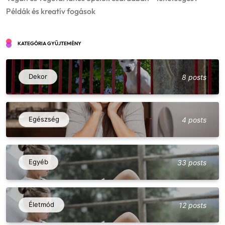
Példák és kreatív fogások
KATEGÓRIA GYŰJTEMÉNY
Dekor
8 posts
Egészség
4 posts
Vegán és vegetáriánus opciók csárdában
– lehetséges? Példák és kreatív fogások
Egyéb
33 posts
5
Egyéb
Fesztiválok, falunapok, csárdanapok –
éves programnaptár és élményajánló
Életmód
12 posts
6
Egyéb