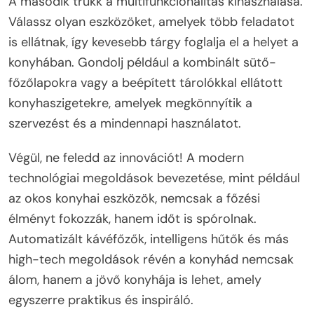
A második trükk a multifunkcionalitás kihasználása.
Válassz olyan eszközöket, amelyek több feladatot
is ellátnak, így kevesebb tárgy foglalja el a helyet a
konyhában. Gondolj például a kombinált sütő-
főzőlapokra vagy a beépített tárolókkal ellátott
konyhaszigetekre, amelyek megkönnyítik a
szervezést és a mindennapi használatot.
Végül, ne feledd az innovációt! A modern
technológiai megoldások bevezetése, mint például
az okos konyhai eszközök, nemcsak a főzési
élményt fokozzák, hanem időt is spórolnak.
Automatizált kávéfőzők, intelligens hűtők és más
high-tech megoldások révén a konyhád nemcsak
álom, hanem a jövő konyhája is lehet, amely
egyszerre praktikus és inspiráló.