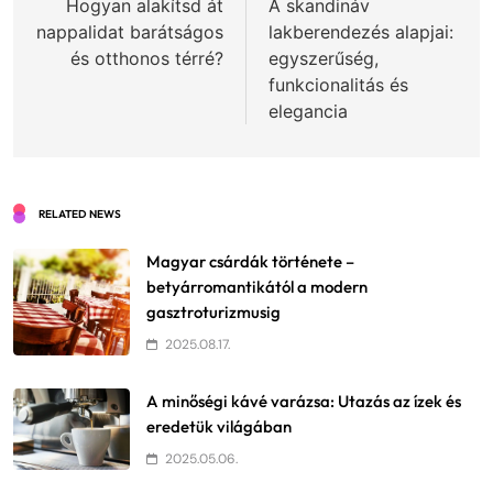
navigáció
Hogyan alakítsd át
A skandináv
nappalidat barátságos
lakberendezés alapjai:
és otthonos térré?
egyszerűség,
funkcionalitás és
elegancia
RELATED NEWS
Magyar csárdák története –
betyárromantikától a modern
gasztroturizmusig
2025.08.17.
A minőségi kávé varázsa: Utazás az ízek és
eredetük világában
2025.05.06.