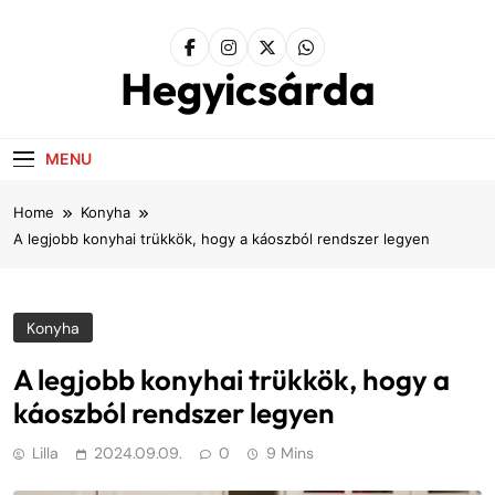
Skip
to
content
Hegyicsárda
MENU
Home
Konyha
A legjobb konyhai trükkök, hogy a káoszból rendszer legyen
Konyha
A legjobb konyhai trükkök, hogy a
káoszból rendszer legyen
Lilla
2024.09.09.
0
9 Mins