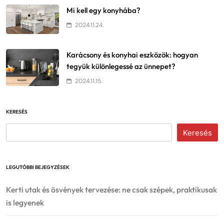
Mi kell egy konyhába?
2024.11.24.
Karácsony és konyhai eszközök: hogyan
tegyük különlegessé az ünnepet?
2024.11.15.
KERESÉS
Keresés
LEGUTÓBBI BEJEGYZÉSEK
Kerti utak és ösvények tervezése: ne csak szépek, praktikusak
is legyenek