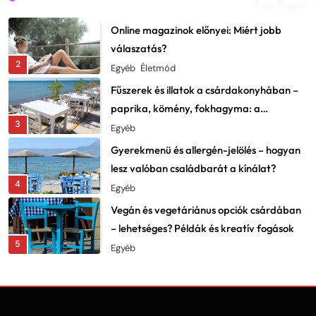
1
Dekor
Online magazinok előnyei: Miért jobb
válaszatás?
2
Egyéb
Életmód
Fűszerek és illatok a csárdakonyhában –
paprika, kömény, fokhagyma: a
3
karakter lelke
Egyéb
Gyerekmenü és allergén-jelölés – hogyan
lesz valóban családbarát a kínálat?
4
Egyéb
Vegán és vegetáriánus opciók csárdában
– lehetséges? Példák és kreatív fogások
5
Egyéb
Fesztiválok, falunapok, csárdanapok –
éves programnaptár és élményajánló
6
Egyéb