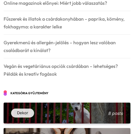
Online magazinok előnyei: Miért jobb válaszatás?
Fűszerek és illatok a csárdakonyhában – paprika, kömény,
fokhagyma: a karakter lelke
Gyerekmenü és allergén-jelölés – hogyan lesz valóban
családbarát a kínálat?
Vegán és vegetáriánus opciók csárdában – lehetséges?
Példák és kreatív fogások
KATEGÓRIA GYŰJTEMÉNY
Dekor
8 posts