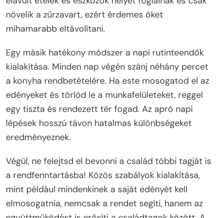
elavult ételek és eszközök helyet foglalnak és csak
növelik a zűrzavart, ezért érdemes őket
mihamarabb eltávolítani.
Egy másik hatékony módszer a napi rutinteendők
kialakítása. Minden nap végén szánj néhány percet
a konyha rendbetételére. Ha este mosogatod el az
edényeket és törlöd le a munkafelületeket, reggel
egy tiszta és rendezett tér fogad. Az apró napi
lépések hosszú távon hatalmas különbségeket
eredményeznek.
Végül, ne felejtsd el bevonni a család többi tagját is
a rendfenntartásba! Közös szabályok kialakítása,
mint például mindenkinek a saját edényét kell
elmosogatnia, nemcsak a rendet segíti, hanem az
együttműködést is erősíti a családtagok között. A