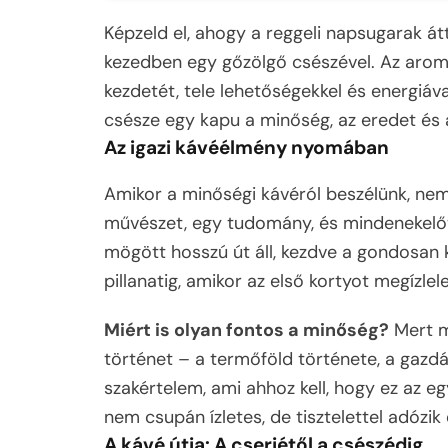
Képzeld el, ahogy a reggeli napsugarak át
kezedben egy gőzölgő csészével. Az aromá
kezdetét, tele lehetőségekkel és energiáv
csésze egy kapu a minőség, az eredet és a
Az igazi kávéélmény nyomában
Amikor a minőségi kávéról beszélünk, nem 
művészet, egy tudomány, és mindenekelőt
mögött hosszú út áll, kezdve a gondosan k
pillanatig, amikor az első kortyot megízlel
Miért is olyan fontos a minőség?
Mert m
történet – a termőföld története, a gazd
szakértelem, ami ahhoz kell, hogy ez az eg
nem csupán ízletes, de tisztelettel adózi
A kávé útja: A cserjétől a csészédig