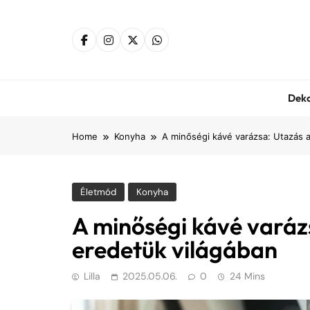
Skip
to
content
Dek
Home
Konyha
A minőségi kávé varázsa: Utazás a
Életmód
Konyha
A minőségi kávé varázs
eredetük világában
Lilla
2025.05.06.
0
24 Mins