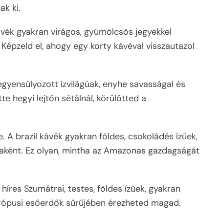
ak ki.
kávék gyakran virágos, gyümölcsös jegyekkel
 Képzeld el, ahogy egy korty kávéval visszautazol
iegyensúlyozott ízvilágúak, enyhe savasságal és
e hegyi lejtőn sétálnál, körülötted a
. A brazil kávék gyakran földes, csokoládés ízűek,
aként. Ez olyan, mintha az Amazonas gazdagságát
híres Szumátrai, testes, földes ízűek, gyakran
a trópusi esőerdők sűrűjében érezheted magad.