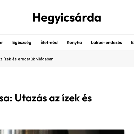
Hegyicsárda
or
Egészség
Életmód
Konyha
Lakberendezés
E
z ízek és eredetük világában
a: Utazás az ízek és