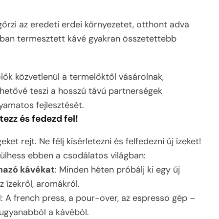
őrzi az eredeti erdei környezetet, otthont adva
ban termesztett kávé gyakran összetettebb
lők közvetlenül a termelőktől vásárolnak,
lehetővé teszi a hosszú távú partnerségek
lyamatos fejlesztését.
ezz és fedezd fel!
t rejt. Ne félj kísérletezni és felfedezni új ízeket!
ülhess ebben a csodálatos világban:
rmazó kávékat
: Minden héten próbálj ki egy új
z ízekről, aromákról.
l
: A french press, a pour-over, az espresso gép –
ugyanabból a kávéból.