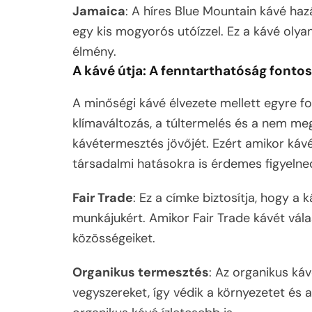
Jamaica
: A híres Blue Mountain kávé haz
egy kis mogyorós utóízzel. Ez a kávé olyan
élmény.
A kávé útja: A fenntarthatóság fonto
A minőségi kávé élvezete mellett egyre fo
klímaváltozás, a túltermelés és a nem meg
kávétermesztés jövőjét. Ezért amikor kávét
társadalmi hatásokra is érdemes figyelne
Fair Trade
: Ez a címke biztosítja, hogy 
munkájukért. Amikor Fair Trade kávét vál
közösségeiket.
Organikus termesztés
: Az organikus ká
vegyszereket, így védik a környezetet és a