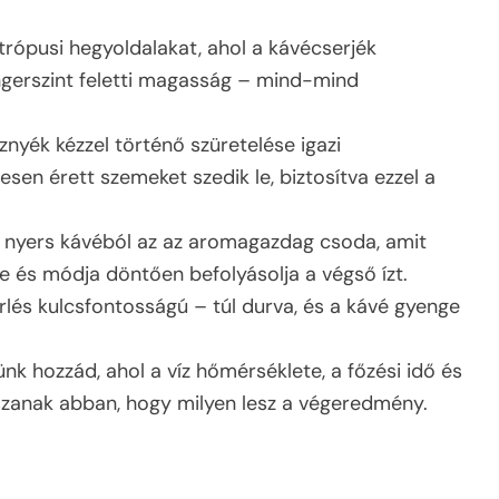
 trópusi hegyoldalakat, ahol a kávécserjék
tengerszint feletti magasság – mind-mind
.
znyék kézzel történő szüretelése igazi
esen érett szemeket szedik le, biztosítva ezzel a
k a nyers kávéból az az aromagazdag csoda, amit
e és módja döntően befolyásolja a végső ízt.
őrlés kulcsfontosságú – túl durva, és a kávé gyenge
ünk hozzád, ahol a víz hőmérséklete, a főzési idő és
zanak abban, hogy milyen lesz a végeredmény.