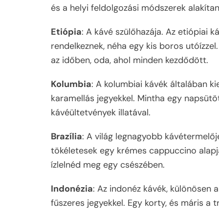
és a helyi feldolgozási módszerek alakítan
Etiópia
: A kávé szülőhazája. Az etiópiai 
rendelkeznek, néha egy kis boros utóízzel.
az időben, oda, ahol minden kezdődött.
Kolumbia
: A kolumbiai kávék általában k
karamellás jegyekkel. Mintha egy napsütött
kávéültetvények illatával.
Brazília
: A világ legnagyobb kávétermelője
tökéletesek egy krémes cappuccino alapj
ízlelnéd meg egy csészében.
Indonézia
: Az indonéz kávék, különösen a 
fűszeres jegyekkel. Egy korty, és máris 