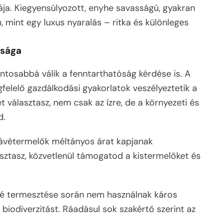
ája. Kiegyensúlyozott, enyhe savasságú, gyakran
, mint egy luxus nyaralás – ritka és különleges
ssága
ntosabbá válik a fenntarthatóság kérdése is. A
felelő gazdálkodási gyakorlatok veszélyeztetik a
 választasz, nem csak az ízre, de a környezeti és
d.
a kávétermelők méltányos árat kapjanak
asztasz, közvetlenül támogatod a kistermelőket és
vé termesztése során nem használnak káros
 biodiverzitást. Ráadásul sok szakértő szerint az