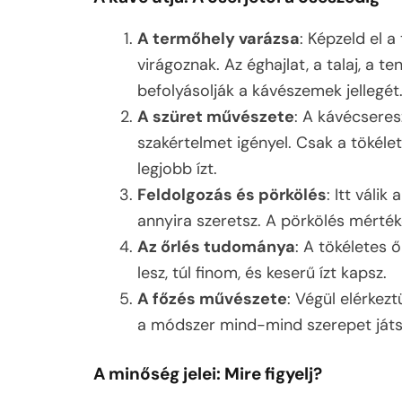
A termőhely varázsa
: Képzeld el a
virágoznak. Az éghajlat, a talaj, a 
befolyásolják a kávészemek jellegét
A szüret művészete
: A kávécseres
szakértelmet igényel. Csak a tökélet
legjobb ízt.
Feldolgozás és pörkölés
: Itt váli
annyira szeretsz. A pörkölés mérték
Az őrlés tudománya
: A tökéletes 
lesz, túl finom, és keserű ízt kapsz.
A főzés művészete
: Végül elérkezt
a módszer mind-mind szerepet játs
A minőség jelei: Mire figyelj?