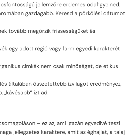
ulcsfontosságú jellemzőre érdemes odafigyelned:
é aromában gazdagabb. Keresd a pörkölési dátumot
mek tovább megőrzik frissességüket és
kávék egy adott régió vagy farm egyedi karakterét
 organikus címkék nem csak minőséget, de etikus
lés általában összetettebb ízvilágot eredményez,
, „kávésabb” ízt ad.
somagoláson – ez az, ami igazán egyedivé teszi
ga jellegzetes karaktere, amit az éghajlat, a talaj