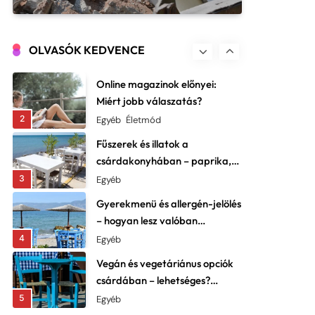
Egyéb
lenyomatok
Kerti utak és ösvények
tervezése: ne csak szépek,
OLVASÓK KEDVENCE
praktikusak is legyenek
1
Dekor
Online magazinok előnyei:
Miért jobb válaszatás?
2
Egyéb
Életmód
Fűszerek és illatok a
csárdakonyhában – paprika,
kömény, fokhagyma: a
3
Egyéb
karakter lelke
Gyerekmenü és allergén-jelölés
– hogyan lesz valóban
családbarát a kínálat?
4
Egyéb
Vegán és vegetáriánus opciók
csárdában – lehetséges?
Példák és kreatív fogások
5
Egyéb