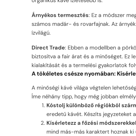
organikus kávé ízletesebb is.
Árnyékos termesztés
: Ez a módszer meg
számos madár- és rovarfajnak. Az árnyék
ízvilágú.
Direct Trade
: Ebben a modellben a pörkö
biztosítva a fair árat és a minőséget. Ez 
kialakítását és a termelési gyakorlatok fo
A tökéletes csésze nyomában: Kísérlet
A minőségi kávé világa végtelen lehetőségeke
Íme néhány tipp, hogy még jobban elmély
Kóstolj különböző régiókból szá
eredetű kávét. Készíts jegyzeteket a
Kísérletezz a főzési módszerekke
mind más-más karaktert hoznak ki 