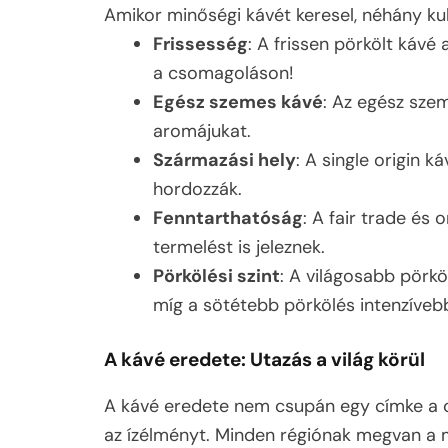
Amikor minőségi kávét keresel, néhány k
Frissesség
: A frissen pörkölt káv
a csomagoláson!
Egész szemes kávé
: Az egész sze
aromájukat.
Származási hely
: A single origin 
hordozzák.
Fenntarthatóság
: A fair trade és
termelést is jeleznek.
Pörkölési szint
: A világosabb pörkö
míg a sötétebb pörkölés intenzívebb
A kávé eredete: Utazás a világ körül
A kávé eredete nem csupán egy címke a c
az ízélményt. Minden régiónak megvan a ma