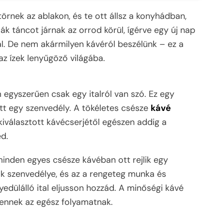
törnek az ablakon, és te ott állsz a konyhádban,
k táncot járnak az orrod körül, ígérve egy új nap
al. De nem akármilyen kávéról beszélünk – ez a
z ízek lenyűgöző világába.
egyszerűen csak egy italról van szó. Ez egy
t egy szenvedély. A tökéletes csésze
kávé
iválasztott kávécserjétől egészen addig a
ed.
inden egyes csésze kávéban ott rejlik egy
ák szenvedélye, és az a rengeteg munka és
yedülálló ital eljusson hozzád. A minőségi kávé
k ennek az egész folyamatnak.