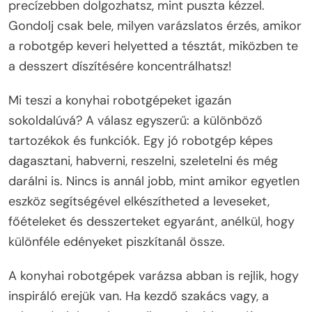
precízebben dolgozhatsz, mint puszta kézzel.
Gondolj csak bele, milyen varázslatos érzés, amikor
a robotgép keveri helyetted a tésztát, miközben te
a desszert díszítésére koncentrálhatsz!
Mi teszi a konyhai robotgépeket igazán
sokoldalúvá? A válasz egyszerű: a különböző
tartozékok és funkciók. Egy jó robotgép képes
dagasztani, habverni, reszelni, szeletelni és még
darálni is. Nincs is annál jobb, mint amikor egyetlen
eszköz segítségével elkészítheted a leveseket,
főételeket és desszerteket egyaránt, anélkül, hogy
különféle edényeket piszkítanál össze.
A konyhai robotgépek varázsa abban is rejlik, hogy
inspiráló erejük van. Ha kezdő szakács vagy, a