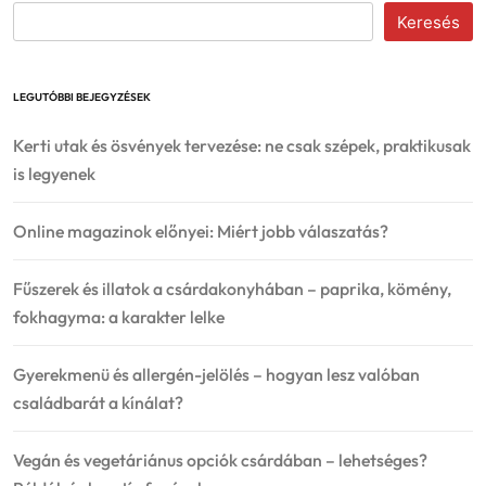
Keresés
LEGUTÓBBI BEJEGYZÉSEK
Kerti utak és ösvények tervezése: ne csak szépek, praktikusak
is legyenek
Online magazinok előnyei: Miért jobb válaszatás?
Fűszerek és illatok a csárdakonyhában – paprika, kömény,
fokhagyma: a karakter lelke
Gyerekmenü és allergén-jelölés – hogyan lesz valóban
családbarát a kínálat?
Vegán és vegetáriánus opciók csárdában – lehetséges?