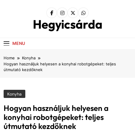
Skip
to
content
Hegyicsárda
MENU
Home
Konyha
Hogyan használjuk helyesen a konyhai robotgépeket: teljes
útmutató kezdőknek
Konyha
Hogyan használjuk helyesen a
konyhai robotgépeket: teljes
útmutató kezdőknek