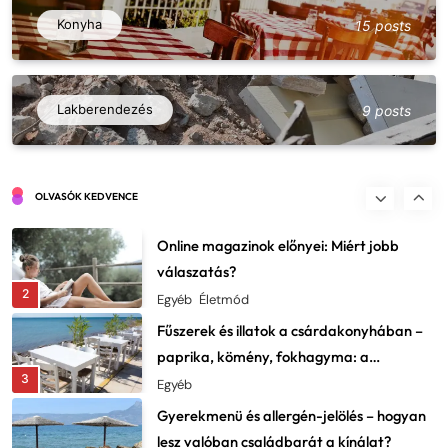
vaddisznó, fácán: beszerzés és elkészítés
Konyha
15 posts
7
Egyéb
Csárda a filmben és irodalomban –
ikonikus jelenetek és kulturális
Lakberendezés
9 posts
8
lenyomatok
Egyéb
Kerti utak és ösvények tervezése: ne csak
szépek, praktikusak is legyenek
OLVASÓK KEDVENCE
1
Dekor
Online magazinok előnyei: Miért jobb
válaszatás?
2
Egyéb
Életmód
Fűszerek és illatok a csárdakonyhában –
paprika, kömény, fokhagyma: a
3
karakter lelke
Egyéb
Gyerekmenü és allergén-jelölés – hogyan
lesz valóban családbarát a kínálat?