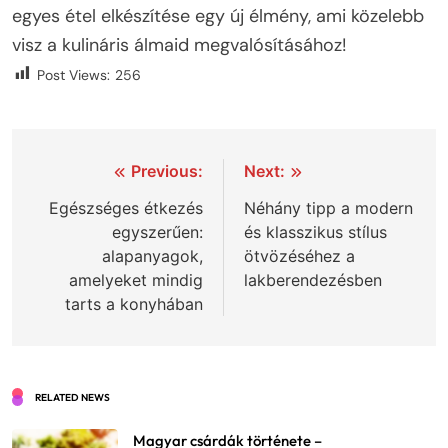
egyes étel elkészítése egy új élmény, ami közelebb
visz a kulináris álmaid megvalósításához!
Post Views:
256
Bejegyzés
Previous:
Next:
navigáció
Egészséges étkezés
Néhány tipp a modern
egyszerűen:
és klasszikus stílus
alapanyagok,
ötvözéséhez a
amelyeket mindig
lakberendezésben
tarts a konyhában
RELATED NEWS
Magyar csárdák története –