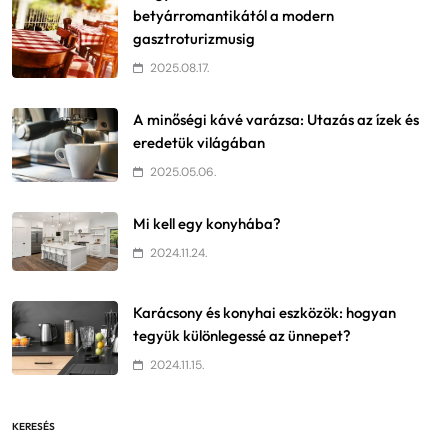
betyárromantikától a modern
gasztroturizmusig
2025.08.17.
A minőségi kávé varázsa: Utazás az ízek és
eredetük világában
2025.05.06.
Mi kell egy konyhába?
2024.11.24.
Karácsony és konyhai eszközök: hogyan
tegyük különlegessé az ünnepet?
2024.11.15.
KERESÉS