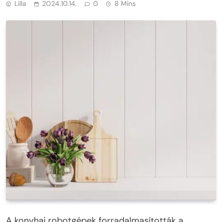
Lilla
2024.10.14.
0
8 Mins
A konyhai robotgépek forradalmasították a