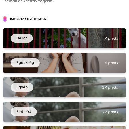
Példák és kreatív fogások
KATEGÓRIA GYŰJTEMÉNY
Dekor
8 posts
Egészség
4 posts
Vegán és vegetáriánus opciók csárdában
– lehetséges? Példák és kreatív fogások
Egyéb
33 posts
5
Egyéb
Fesztiválok, falunapok, csárdanapok –
éves programnaptár és élményajánló
Életmód
12 posts
6
Egyéb
Vadételek a csárdákban – szarvas,