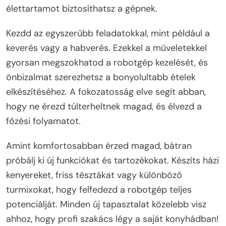
élettartamot biztosíthatsz a gépnek.
Kezdd az egyszerűbb feladatokkal, mint például a
keverés vagy a habverés. Ezekkel a műveletekkel
gyorsan megszokhatod a robotgép kezelését, és
önbizalmat szerezhetsz a bonyolultabb ételek
elkészítéséhez. A fokozatosság elve segít abban,
hogy ne érezd túlterheltnek magad, és élvezd a
főzési folyamatot.
Amint komfortosabban érzed magad, bátran
próbálj ki új funkciókat és tartozékokat. Készíts házi
kenyereket, friss tésztákat vagy különböző
turmixokat, hogy felfedezd a robotgép teljes
potenciálját. Minden új tapasztalat közelebb visz
ahhoz, hogy profi szakács légy a saját konyhádban!