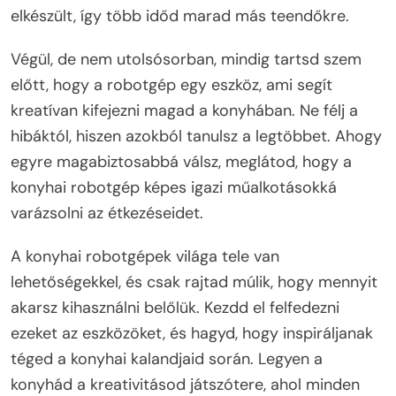
elkészült, így több időd marad más teendőkre.
Végül, de nem utolsósorban, mindig tartsd szem
előtt, hogy a robotgép egy eszköz, ami segít
kreatívan kifejezni magad a konyhában. Ne félj a
hibáktól, hiszen azokból tanulsz a legtöbbet. Ahogy
egyre magabiztosabbá válsz, meglátod, hogy a
konyhai robotgép képes igazi műalkotásokká
varázsolni az étkezéseidet.
A konyhai robotgépek világa tele van
lehetőségekkel, és csak rajtad múlik, hogy mennyit
akarsz kihasználni belőlük. Kezdd el felfedezni
ezeket az eszközöket, és hagyd, hogy inspiráljanak
téged a konyhai kalandjaid során. Legyen a
konyhád a kreativitásod játszótere, ahol minden