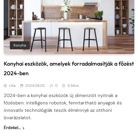
Konyha
Konyhai eszközök, amelyek forradalmasítják a főzést
2024-ben
Lilla
2024.08.05.
0
9 Mins
2024-ben a konyhai eszközök új dimenziót nyitnak a
főzésben: intelligens robotok, fenntartható anyagok és
innovatív technológiák teszik élménnyé az otthoni
ízvarázslatot.
Érdekel...