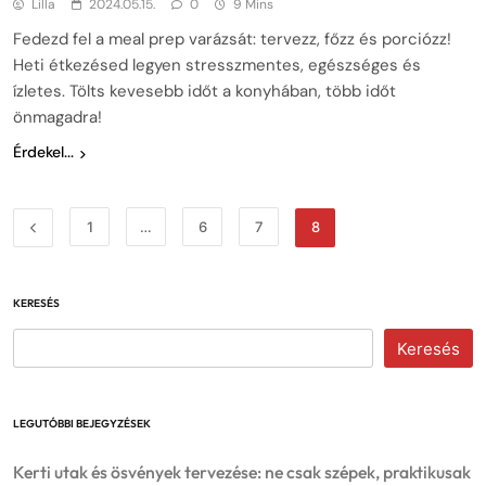
Lilla
2024.05.15.
0
9 Mins
Fedezd fel a meal prep varázsát: tervezz, főzz és porciózz!
Heti étkezésed legyen stresszmentes, egészséges és
ízletes. Tölts kevesebb időt a konyhában, több időt
önmagadra!
Érdekel...
1
…
6
7
8
KERESÉS
Keresés
LEGUTÓBBI BEJEGYZÉSEK
Kerti utak és ösvények tervezése: ne csak szépek, praktikusak