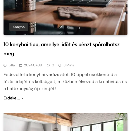
Konyha
10 konyhai tipp, amellyel időt és pénzt spórolhatsz
meg
Lilla
2024.07.08.
0
8 Mins
Fedezd fel a konyhai varázslatot: 10 tippel csökkentsd a
főzés idejét és költségeit, miközben élvezed a kreativitás és
a hatékonyság új szintjét!
Érdekel...