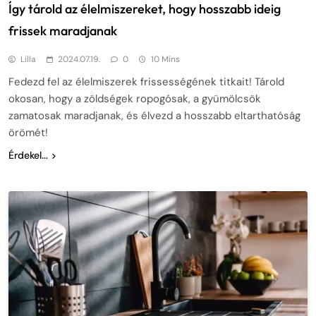
Így tárold az élelmiszereket, hogy hosszabb ideig
frissek maradjanak
Lilla
2024.07.19.
0
10 Mins
Fedezd fel az élelmiszerek frissességének titkait! Tárold
okosan, hogy a zöldségek ropogósak, a gyümölcsök
zamatosak maradjanak, és élvezd a hosszabb eltarthatóság
örömét!
Érdekel...