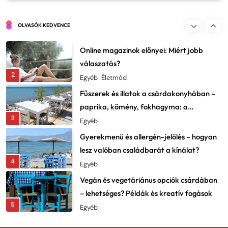
Kerti utak és ösvények tervezése: ne csak
szépek, praktikusak is legyenek
OLVASÓK KEDVENCE
1
Dekor
Online magazinok előnyei: Miért jobb
válaszatás?
2
Egyéb
Életmód
Fűszerek és illatok a csárdakonyhában –
paprika, kömény, fokhagyma: a
3
karakter lelke
Egyéb
Gyerekmenü és allergén-jelölés – hogyan
lesz valóban családbarát a kínálat?
4
Egyéb
Vegán és vegetáriánus opciók csárdában
– lehetséges? Példák és kreatív fogások
5
Egyéb
Fesztiválok, falunapok, csárdanapok –