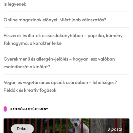
is legyenek
Online magazinok előnyei: Miért jobb válaszatás?
Fűszerek és illatok a csárdakonyhában – paprika, kömény,
fokhagyma: a karakter lelke
Gyerekmenü és allergén-jelölés – hogyan lesz valóban
családbarát a kínálat?
Vegán és vegetáriánus opciók csárdában – lehetséges?
Példák és kreatív fogások
KATEGÓRIA GYŰJTEMÉNY
Dekor
8 posts