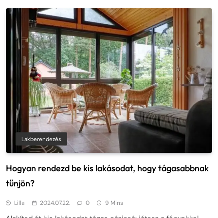
Lakberendezés
Hogyan rendezd be kis lakásodat, hogy tágasabbnak
tűnjön?
Lilla
2024.07.22.
0
9 Mins