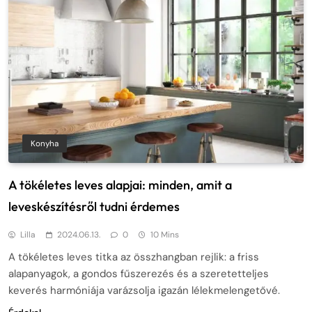
Konyha
A tökéletes leves alapjai: minden, amit a
leveskészítésről tudni érdemes
Lilla
2024.06.13.
0
10 Mins
A tökéletes leves titka az összhangban rejlik: a friss
alapanyagok, a gondos fűszerezés és a szeretetteljes
keverés harmóniája varázsolja igazán lélekmelengetővé.