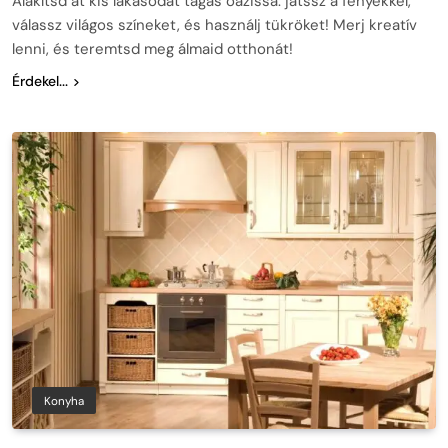
Alakítsd át kis lakásodat tágas oázissá: játssz a fényekkel,
válassz világos színeket, és használj tükröket! Merj kreatív
lenni, és teremtsd meg álmaid otthonát!
Érdekel...
Konyha