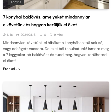
Konyha
7 konyhai baklövés, amelyeket mindannyian
elkövetünk és hogyan kerüljük el őket
Lilla
2024.08.16.
0
9 Mins
Mindannyian követünk el hibákat a konyhában: túl sok só,
vagy odaégett vacsora. De ezekből tanulhatunk! Ismerd meg
a 7 leggyakoribb baklövést és tudd meg, hogyan kerülheted
el őket!
Érdekel...