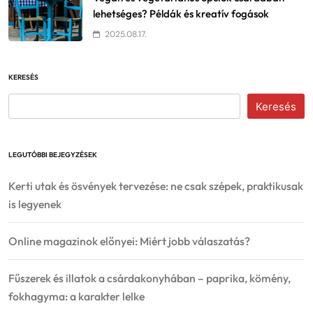
lehetséges? Példák és kreatív fogások
2025.08.17.
KERESÉS
Keresés
LEGUTÓBBI BEJEGYZÉSEK
Kerti utak és ösvények tervezése: ne csak szépek, praktikusak
is legyenek
Online magazinok előnyei: Miért jobb válaszatás?
Fűszerek és illatok a csárdakonyhában – paprika, kömény,
fokhagyma: a karakter lelke