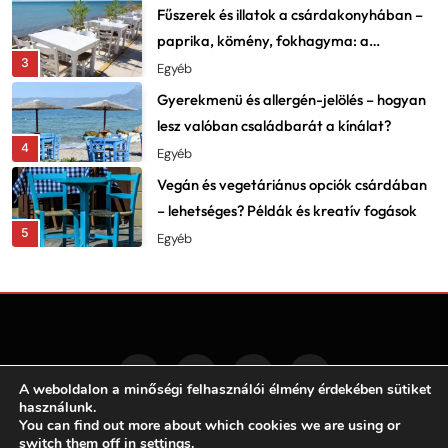
Fűszerek és illatok a csárdakonyhában –
paprika, kömény, fokhagyma: a
3
karakter lelke
Egyéb
Gyerekmenü és allergén-jelölés – hogyan
lesz valóban családbarát a kínálat?
4
Egyéb
Vegán és vegetáriánus opciók csárdában
– lehetséges? Példák és kreatív fogások
5
Egyéb
Fesztiválok, falunapok, csárdanapok –
éves programnaptár és élményajánló
6
Egyéb
Vadételek a csárdákban – szarvas,
vaddisznó, fácán: beszerzés és elkészítés
A weboldalon a minőségi felhasználói élmény érdekében sütiket
7
használunk.
Egyéb
You can find out more about which cookies we are using or
Csárda a filmben és irodalomban –
Hegyicsárda 2026.Developed By
.
BlazeThemes
switch them off in
settings
.