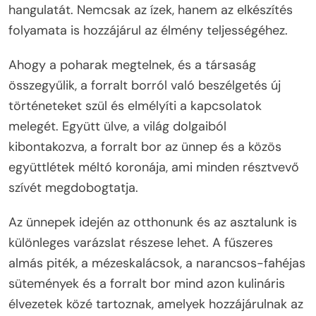
hangulatát. Nemcsak az ízek, hanem az elkészítés
folyamata is hozzájárul az élmény teljességéhez.
Ahogy a poharak megtelnek, és a társaság
összegyűlik, a forralt borról való beszélgetés új
történeteket szül és elmélyíti a kapcsolatok
melegét. Együtt ülve, a világ dolgaiból
kibontakozva, a forralt bor az ünnep és a közös
együttlétek méltó koronája, ami minden résztvevő
szívét megdobogtatja.
Az ünnepek idején az otthonunk és az asztalunk is
különleges varázslat részese lehet. A fűszeres
almás piték, a mézeskalácsok, a narancsos-fahéjas
sütemények és a forralt bor mind azon kulináris
élvezetek közé tartoznak, amelyek hozzájárulnak az