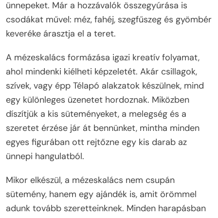
ünnepeket. Már a hozzávalók összegyúrása is
csodákat művel: méz, fahéj, szegfűszeg és gyömbér
keveréke árasztja el a teret.
A mézeskalács formázása igazi kreatív folyamat,
ahol mindenki kiélheti képzeletét. Akár csillagok,
szívek, vagy épp Télapó alakzatok készülnek, mind
egy különleges üzenetet hordoznak. Miközben
díszítjük a kis süteményeket, a melegség és a
szeretet érzése jár át bennünket, mintha minden
egyes figurában ott rejtőzne egy kis darab az
ünnepi hangulatból.
Mikor elkészül, a mézeskalács nem csupán
sütemény, hanem egy ajándék is, amit örömmel
adunk tovább szeretteinknek. Minden harapásban