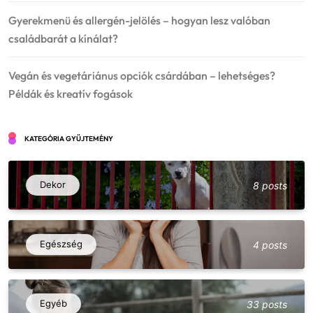
Gyerekmenü és allergén-jelölés – hogyan lesz valóban
családbarát a kínálat?
Vegán és vegetáriánus opciók csárdában – lehetséges?
Példák és kreatív fogások
KATEGÓRIA GYŰJTEMÉNY
Dekor
8 posts
Egészség
4 posts
Vegán és vegetáriánus opciók csárdában
– lehetséges? Példák és kreatív fogások
Egyéb
33 posts