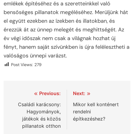
emlékek építéséhez és a szeretteinkkel való
bensőséges pillanatok megéléséhez. Merüljünk hát
el együtt ezekben az ízekben és illatokban, és
érezzük át az ünnep melegét és meghittségét. Az
év végi időszak nem csak a világnak hozhat új
fényt, hanem saját szívünkben is újra felélesztheti a
valóságos ünnepi varázst.
Post Views:
279
Bejegyzés
Previous:
Next:
navigáció
Családi karácsony:
Mikor kell konténert
Hagyományok,
rendelni
játékok és közös
építkezéshez?
pillanatok otthon