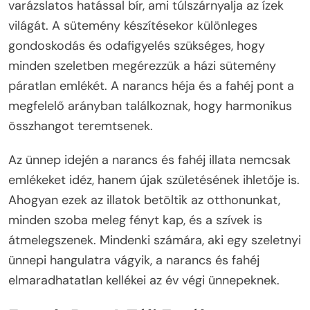
varázslatos hatással bír, ami túlszárnyalja az ízek
világát. A sütemény készítésekor különleges
gondoskodás és odafigyelés szükséges, hogy
minden szeletben megérezzük a házi sütemény
páratlan emlékét. A narancs héja és a fahéj pont a
megfelelő arányban találkoznak, hogy harmonikus
összhangot teremtsenek.
Az ünnep idején a narancs és fahéj illata nemcsak
emlékeket idéz, hanem újak születésének ihletője is.
Ahogyan ezek az illatok betöltik az otthonunkat,
minden szoba meleg fényt kap, és a szívek is
átmelegszenek. Mindenki számára, aki egy szeletnyi
ünnepi hangulatra vágyik, a narancs és fahéj
elmaradhatatlan kellékei az év végi ünnepeknek.