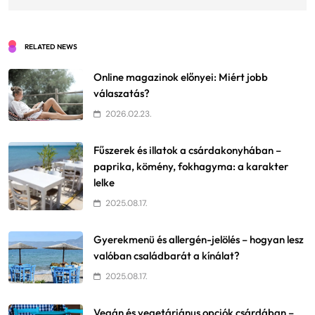
RELATED NEWS
Online magazinok előnyei: Miért jobb
válaszatás?
2026.02.23.
Fűszerek és illatok a csárdakonyhában –
paprika, kömény, fokhagyma: a karakter
lelke
2025.08.17.
Gyerekmenü és allergén-jelölés – hogyan lesz
valóban családbarát a kínálat?
2025.08.17.
Vegán és vegetáriánus opciók csárdában –