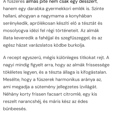
A fűszeres
almás pite nem csak egy desszert
,
hanem egy darabka gyermekkori emlék is. Szinte
hallani, ahogyan a nagymama a konyhában
serénykedik, aprólékosan készíti elő a tésztát és
mosolyogva idézi fel régi történeteit. Az almák
illata keveredik a fahéjjal és szegfűszeggel, és az
egész házat varázslatos ködbe burkolja.
A recept egyszerű, mégis különleges titkokat rejt. A
nagyi mindig figyelt arra, hogy az almák frissessége
tökéletes legyen, és a tészta állaga is kifogástalan.
Mesélte, hogy a fűszerek harmonikus aránya az,
ami megadja a sütemény jellegzetes ízvilágát.
Néhány korty frissen facsart citromlé, egy kis
reszelt narancshéj, és máris kész az édes
bűnbeesés.