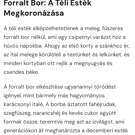
Forralt Bor: A Téli Esték
Megkoronázása
A téli esték elképzelhetetlenek a meleg, fűszeres
forralt bor nélkül, ami egy csipetnyi varázst hoz a
hűvös napokba. Ahogy az első korty a szánkhoz ér,
az ital melege körülöleli a testünket és lelkünket, és
minden kortyban ott rejlik a megnyugvás és
csendes béke.
A forralt bor elkészítése ugyanannyi törődést
igényel, mint bármely más hagyományos
karácsonyi italé. A borba áztatott fahéjrudak,
szegfűszeg, narancshéj és kevés cukor együtt
forrnak össze, teremtve meg azt az ízvilágot, ami
generációkon át meghatározta a decemberi esték