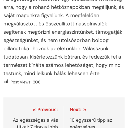
arra, hogy a rohanó hétköznapokban megálljunk, és
saját magunkra figyeljünk. A megfelelően
megválasztott és összeállított nassolnivalók
segítenek megőrizni energiaszintünket, támogatják
egészségünket, és nem utolsósorban boldog
pillanatokat hoznak az életünkbe. Válasszunk
tudatosan, kísérletezzünk bátran, és fedezzük fel a
természet kínálta számos lehetőséget, hogy mind
testünk, mind lelkünk hálás lehessen érte.
Post Views:
206
Bejegyzés
Previous:
Next:
navigáció
Az egészséges alvás
10 egyszerű tipp az
titkai: 7 tipp a jobb
egészséges