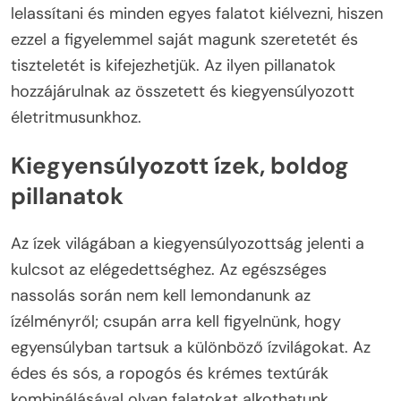
lelassítani és minden egyes falatot kiélvezni, hiszen
ezzel a figyelemmel saját magunk szeretetét és
tiszteletét is kifejezhetjük. Az ilyen pillanatok
hozzájárulnak az összetett és kiegyensúlyozott
életritmusunkhoz.
Kiegyensúlyozott ízek, boldog
pillanatok
Az ízek világában a kiegyensúlyozottság jelenti a
kulcsot az elégedettséghez. Az egészséges
nassolás során nem kell lemondanunk az
ízélményről; csupán arra kell figyelnünk, hogy
egyensúlyban tartsuk a különböző ízvilágokat. Az
édes és sós, a ropogós és krémes textúrák
kombinálásával olyan falatokat alkothatunk,