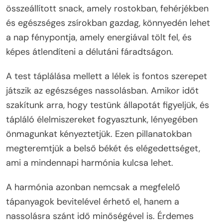
összeállított snack, amely rostokban, fehérjékben
és egészséges zsírokban gazdag, könnyedén lehet
a nap fénypontja, amely energiával tölt fel, és
képes átlendíteni a délutáni fáradtságon.
A test táplálása mellett a lélek is fontos szerepet
játszik az egészséges nassolásban. Amikor időt
szakítunk arra, hogy testünk állapotát figyeljük, és
tápláló élelmiszereket fogyasztunk, lényegében
önmagunkat kényeztetjük. Ezen pillanatokban
megteremtjük a belső békét és elégedettséget,
ami a mindennapi harmónia kulcsa lehet.
A harmónia azonban nemcsak a megfelelő
tápanyagok bevitelével érhető el, hanem a
nassolásra szánt idő minőségével is. Érdemes