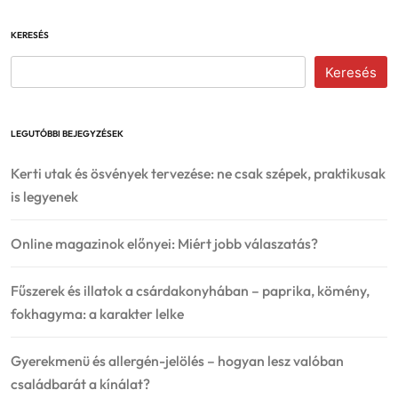
KERESÉS
Keresés
LEGUTÓBBI BEJEGYZÉSEK
Kerti utak és ösvények tervezése: ne csak szépek, praktikusak
is legyenek
Online magazinok előnyei: Miért jobb válaszatás?
Fűszerek és illatok a csárdakonyhában – paprika, kömény,
fokhagyma: a karakter lelke
Gyerekmenü és allergén-jelölés – hogyan lesz valóban
családbarát a kínálat?