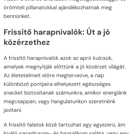
örömteli pillanatokkal ajándékozhatnak meg
bennünket.
Frissítő harapnivalók: Út a jó
közérzethez
A frissítő harapnivalók azok az apró kulcsok,
amelyek megnyitják előttünk a jó közérzet világát.
Az életetelmeit előre megtervezve, a nap
különböző pontjaira elhelyezett egészséges
snacket biztosítanak számunkra, amikor energiánk
megcsappan, vagy hangulatunkon szeretnénk
javítani.
A frissítő falatok közé tartozhat egy egyszerű, ám
kiváló paradicsom- és bazsalikom saláta, vagy egy