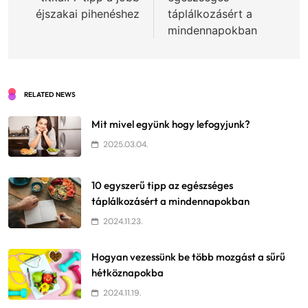
éjszakai pihenéshez
táplálkozásért a
mindennapokban
RELATED NEWS
Mit mivel együnk hogy lefogyjunk?
2025.03.04.
10 egyszerű tipp az egészséges
táplálkozásért a mindennapokban
2024.11.23.
Hogyan vezessünk be több mozgást a sűrű
hétköznapokba
2024.11.19.