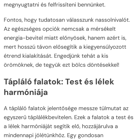
megnyugtatni és felfrissíteni bennünket.
Fontos, hogy tudatosan válasszunk nassolnivalót.
Az egészséges opciók nemcsak a mérsékelt
energia-bevitel miatt előnyösek, hanem azért is,
mert hosszú távon elősegítik a kiegyensúlyozott
étrend kialakítását. Engedjünk tehát a kis
örömöknek, de tegyük ezt bölcs döntésekkel!
Tápláló falatok: Test és lélek
harmóniája
A tápláló falatok jelentősége messze túlmutat az
egyszerű táplálékbevitelen. Ezek a falatok a test és
a lélek harmóniáját segítik elő, hozzájárulva a
mindennapi jólétünkhöz. Egy gondosan