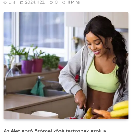
Lilla
2024.11.22.
0
11 Mins
Az élet apró örömei közé tartoznak azok a