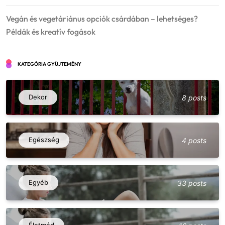
Vegán és vegetáriánus opciók csárdában – lehetséges?
Példák és kreatív fogások
KATEGÓRIA GYŰJTEMÉNY
Dekor
8 posts
Egészség
4 posts
Vegán és vegetáriánus opciók csárdában
– lehetséges? Példák és kreatív fogások
Egyéb
33 posts
5
Egyéb
Fesztiválok, falunapok, csárdanapok –
éves programnaptár és élményajánló