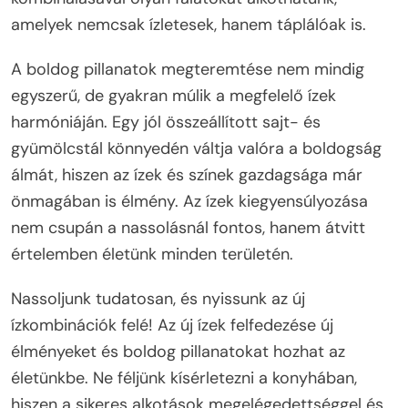
amelyek nemcsak ízletesek, hanem táplálóak is.
A boldog pillanatok megteremtése nem mindig
egyszerű, de gyakran múlik a megfelelő ízek
harmóniáján. Egy jól összeállított sajt- és
gyümölcstál könnyedén váltja valóra a boldogság
álmát, hiszen az ízek és színek gazdagsága már
önmagában is élmény. Az ízek kiegyensúlyozása
nem csupán a nassolásnál fontos, hanem átvitt
értelemben életünk minden területén.
Nassoljunk tudatosan, és nyissunk az új
ízkombinációk felé! Az új ízek felfedezése új
élményeket és boldog pillanatokat hozhat az
életünkbe. Ne féljünk kísérletezni a konyhában,
hiszen a sikeres alkotások megelégedettséggel és