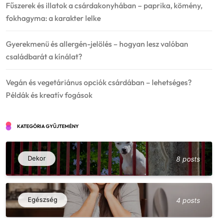
Fűszerek és illatok a csárdakonyhában – paprika, kömény,
fokhagyma: a karakter lelke
Gyerekmenü és allergén-jelölés – hogyan lesz valóban
családbarát a kínálat?
Vegán és vegetáriánus opciók csárdában – lehetséges?
Példák és kreatív fogások
KATEGÓRIA GYŰJTEMÉNY
Dekor
8 posts
Egészség
4 posts