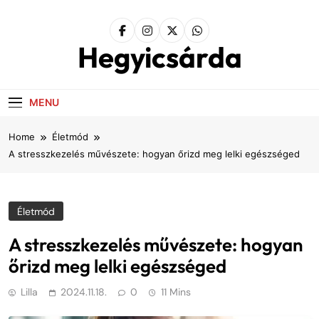
Skip
to
content
Hegyicsárda
MENU
Home
Életmód
A stresszkezelés művészete: hogyan őrizd meg lelki egészséged
Életmód
A stresszkezelés művészete: hogyan
őrizd meg lelki egészséged
Lilla
2024.11.18.
0
11 Mins