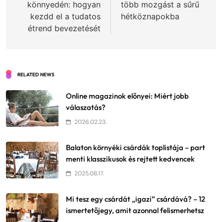
könnyedén: hogyan
több mozgást a sűrű
kezdd el a tudatos
hétköznapokba
étrend bevezetését
RELATED NEWS
Online magazinok előnyei: Miért jobb
válaszatás?
2026.02.23.
Balaton környéki csárdák toplistája – part
menti klasszikusok és rejtett kedvencek
2025.08.17.
Mi tesz egy csárdát „igazi” csárdává? – 12
ismertetőjegy, amit azonnal felismerhetsz