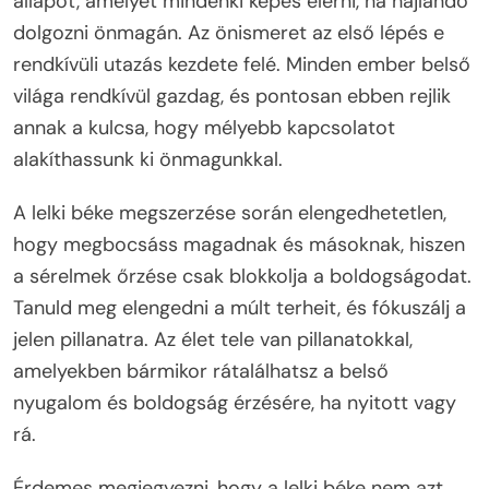
állapot, amelyet mindenki képes elérni, ha hajlandó
dolgozni önmagán. Az önismeret az első lépés e
rendkívüli utazás kezdete felé. Minden ember belső
világa rendkívül gazdag, és pontosan ebben rejlik
annak a kulcsa, hogy mélyebb kapcsolatot
alakíthassunk ki önmagunkkal.
A lelki béke megszerzése során elengedhetetlen,
hogy megbocsáss magadnak és másoknak, hiszen
a sérelmek őrzése csak blokkolja a boldogságodat.
Tanuld meg elengedni a múlt terheit, és fókuszálj a
jelen pillanatra. Az élet tele van pillanatokkal,
amelyekben bármikor rátalálhatsz a belső
nyugalom és boldogság érzésére, ha nyitott vagy
rá.
Érdemes megjegyezni, hogy a lelki béke nem azt