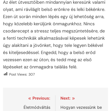
Az élet útvesztőiben mindannyian keresünk valami
olyat, ami rávilágít belső erőnkre és lelki békénkre.
Ezen út során minden lépés egy új lehetőség arra,
hogy közelebb kerüljünk önmagunkhoz. Nincs
csodarecept a stressz teljes megszüntetésére, de
a fenti technikák alkalmazásával képesek lehetünk
úgy alakítani a jövőnket, hogy tele legyen békével
és kiteljesedéssel. Engedd, hogy a belső erőd
vezessen ezen az úton, és tedd meg az első
lépéseket az önmagadra találás felé.
Post Views:
307
Bejegyzés
Previous:
Next:
navigáció
Életmódváltás
Hogyan vezessünk be