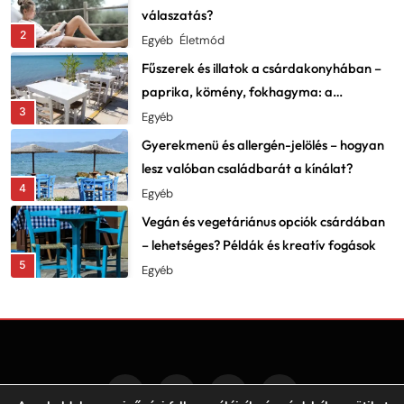
válaszatás?
2
Egyéb
Életmód
Fűszerek és illatok a csárdakonyhában –
paprika, kömény, fokhagyma: a
3
karakter lelke
Egyéb
Gyerekmenü és allergén-jelölés – hogyan
lesz valóban családbarát a kínálat?
4
Egyéb
Vegán és vegetáriánus opciók csárdában
– lehetséges? Példák és kreatív fogások
5
Egyéb
Fesztiválok, falunapok, csárdanapok –
éves programnaptár és élményajánló
6
Egyéb
Vadételek a csárdákban – szarvas,
vaddisznó, fácán: beszerzés és elkészítés