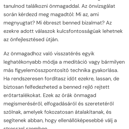
tanulnod találkozni önmagaddal. Az önvizsgálat
során kérdezd meg magadtól: Mi az, ami
megnyugtat? Mi ébreszt benned bizalmat? Az
ezekre adott válaszok kulcsfontosságúak lehetnek
az önfejlesztésed útján.
Az önmagadhoz való visszatérés egyik
leghatékonyabb módja a meditáció vagy bármilyen
más figyelemösszpontosító technika gyakorlása.
Ha rendszeresen fordítasz időt ezekre, lassan, de
biztosan felfedezheted a benned rejlő rejtett
erőtartalékokat. Ezek az órák önmagad
megismeréséről, elfogadásáról és szeretetéről
szólnak, amelyek fokozatosan átalakítanak, és
segítenek abban, hogy ellenállóképesebbé válj a
stresszel szemben.